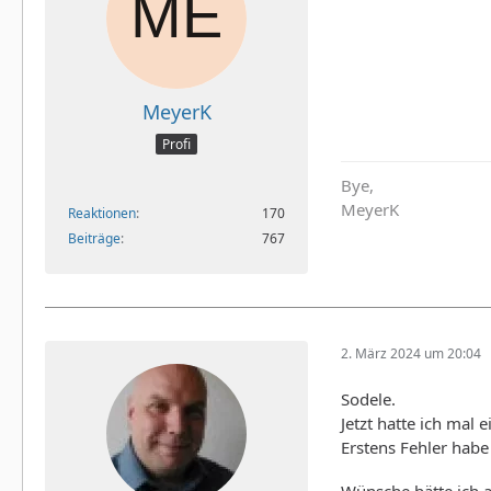
MeyerK
Profi
Bye,
MeyerK
Reaktionen
170
Beiträge
767
2. März 2024 um 20:04
Sodele.
Jetzt hatte ich mal
Erstens Fehler habe 
Wünsche hätte ich a