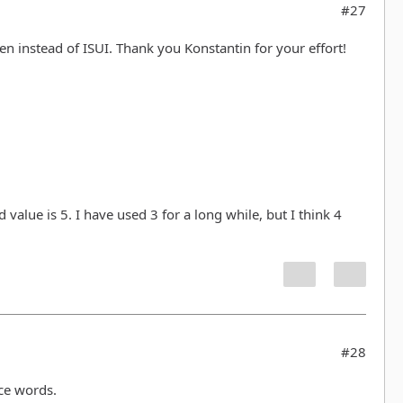
#27
en instead of ISUI. Thank you Konstantin for your effort!
 value is 5. I have used 3 for a long while, but I think 4
#28
ice words.