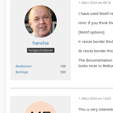
1. März 2024 um 08:14
I have used Motif re
Hint: If you think t
[Motif options]
lr resize border thi
hanslse
tb resize border thi
Fortgeschrittener
The documentation sa
looks nicer in Redux
Reaktionen
109
Beiträge
530
1. März 2024 um 14:43
This is very interes