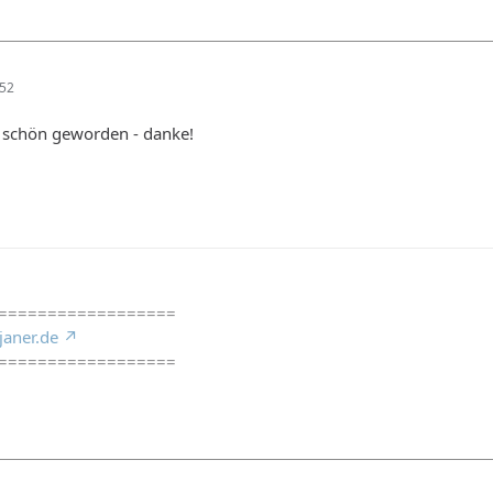
:52
r schön geworden - danke!
==================
janer.de
==================