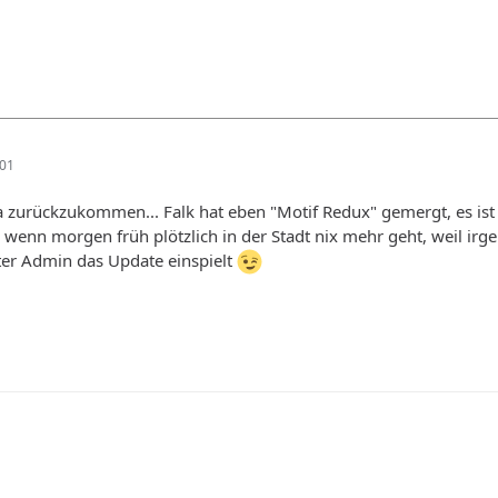
:01
rückzukommen... Falk hat eben "Motif Redux" gemergt, es ist jetz
ig, wenn morgen früh plötzlich in der Stadt nix mehr geht, weil ir
lter Admin das Update einspielt