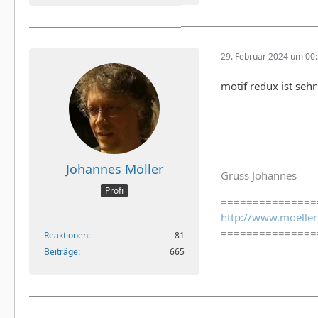
29. Februar 2024 um 00
motif redux ist seh
Johannes Möller
Gruss Johannes
Profi
===============
http://www.moeller
===============
Reaktionen
81
Beiträge
665