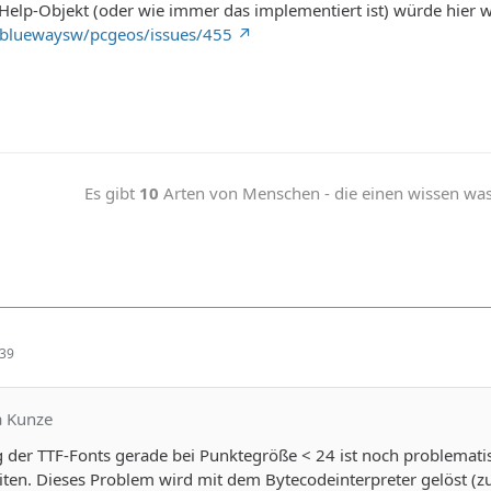
Help-Objekt (oder wie immer das implementiert ist) würde hier wi
/bluewaysw/pcgeos/issues/455
Es gibt
10
Arten von Menschen - die einen wissen was b
:39
ka Kunze
ng der TTF-Fonts gerade bei Punktegröße < 24 ist noch problemati
en. Dieses Problem wird mit dem Bytecodeinterpreter gelöst (zum