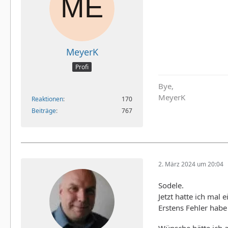
MeyerK
Profi
Bye,
MeyerK
Reaktionen
170
Beiträge
767
2. März 2024 um 20:04
Sodele.
Jetzt hatte ich mal
Erstens Fehler habe 
Wünsche hätte ich a