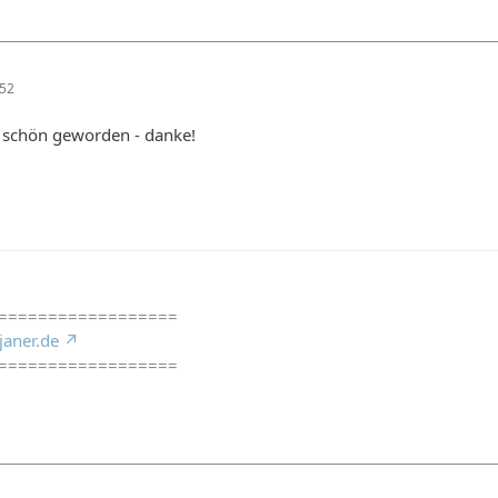
:52
r schön geworden - danke!
==================
janer.de
==================