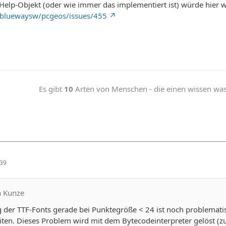
Help-Objekt (oder wie immer das implementiert ist) würde hier wi
/bluewaysw/pcgeos/issues/455
Es gibt
10
Arten von Menschen - die einen wissen was b
:39
ka Kunze
ng der TTF-Fonts gerade bei Punktegröße < 24 ist noch problemati
en. Dieses Problem wird mit dem Bytecodeinterpreter gelöst (zum