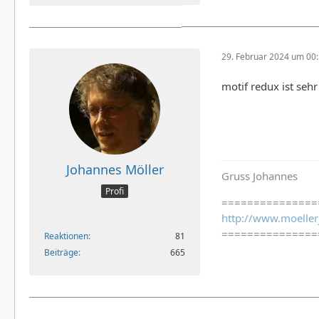
29. Februar 2024 um 00
motif redux ist seh
Johannes Möller
Gruss Johannes
Profi
===============
http://www.moeller
===============
Reaktionen
81
Beiträge
665