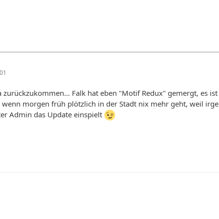
:01
rückzukommen... Falk hat eben "Motif Redux" gemergt, es ist jetz
ig, wenn morgen früh plötzlich in der Stadt nix mehr geht, weil ir
lter Admin das Update einspielt