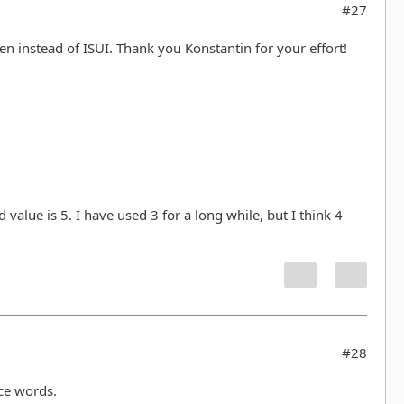
#27
en instead of ISUI. Thank you Konstantin for your effort!
 value is 5. I have used 3 for a long while, but I think 4
#28
ice words.