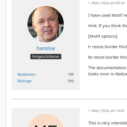
1. März 2024 um 08:14
I have used Motif re
Hint: If you think t
[Motif options]
lr resize border thi
hanslse
tb resize border thi
Fortgeschrittener
The documentation sa
looks nicer in Redux
Reaktionen
109
Beiträge
530
1. März 2024 um 14:43
This is very interes