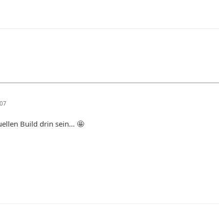
:07
uellen Build drin sein... 🤩