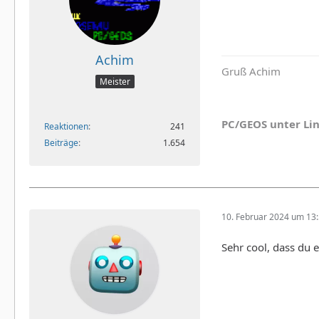
Achim
Gruß Achim
Meister
PC/GEOS unter Li
Reaktionen
241
Beiträge
1.654
10. Februar 2024 um 13
Sehr cool, dass du 