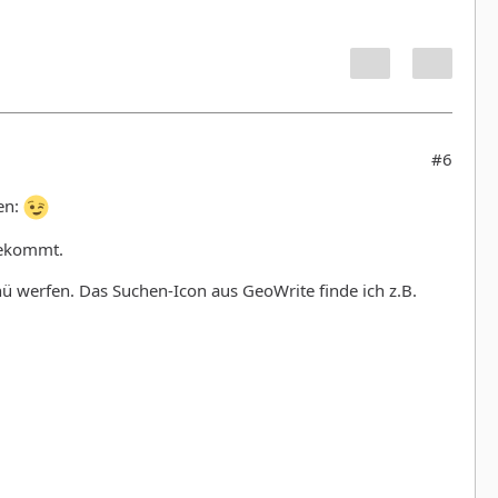
#6
len:
bekommt.
nü werfen. Das Suchen-Icon aus GeoWrite finde ich z.B.