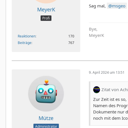
Sag mal,
msgeo
MeyerK
Profi
Bye,
MeyerK
Reaktionen
170
Beiträge
767
9. April 2024 um 13:51
Zitat von Ac
Zur Zeit ist es s
Namen des Progra
Dokumente nur de
Mütze
noch mit dem Ico
Administrator