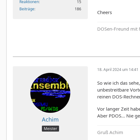
Reaktionen
15
Beiträge
186
Cheers
DOSen-Freund mit 
18. April 2024 um 14:41
So wie ich das seh
unbestreitbare Vort
reinen DOS-Rechner 
Vor langer Zeit hab
Aber PDOS... Nie ge
Achim
Meister
Gruß Achim