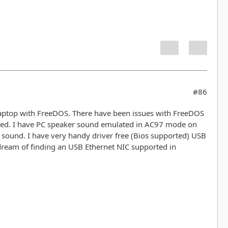
#86
aptop with FreeDOS. There have been issues with FreeDOS
fixed. I have PC speaker sound emulated in AC97 mode on
r sound. I have very handy driver free (Bios supported) USB
 I dream of finding an USB Ethernet NIC supported in