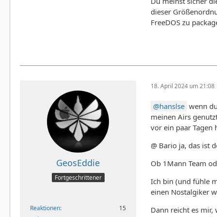
Du meinst sicher d
dieser Größenordnun
FreeDOS zu packagen
18. April 2024 um 21:08
hanslse
wenn du 
meinen Airs genutzt
vor ein paar Tagen 
@ Bario ja, das ist 
GeosEddie
Ob 1Mann Team oder 
Fortgeschrittener
Ich bin (und fühle 
einen Nostalgiker w
Reaktionen
15
Dann reicht es mir,