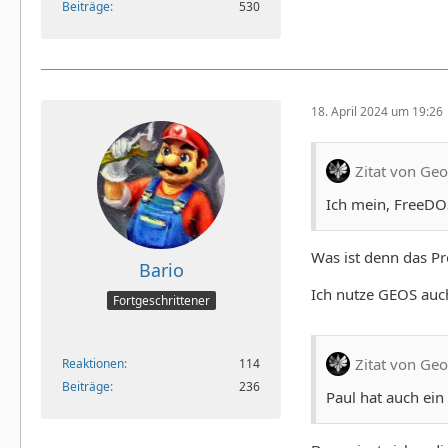
Beiträge
530
18. April 2024 um 19:26
Zitat von Ge
Ich mein, FreeDOS
Was ist denn das P
Bario
Ich nutze GEOS auch
Fortgeschrittener
Zitat von Ge
Reaktionen
114
Beiträge
236
Paul hat auch ein