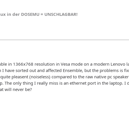
nux in der DOSEMU = UNSCHLAGBAR!
ble in 1366x768 resolution in Vesa mode on a modern Lenovo l
h I have sorted out and affected Ensemble, but the problems is 
s quite pleasent (noiseless) compared to the raw native pc speake
p. The only thing I really miss is an ethernet port in the laptop.
at will never be?