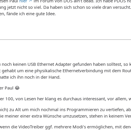
iesen Paul
hier
im Forum von DOS ain't dead. Ich habe PDOS noc
g jetzt nicht so viel. Da haben sich schon so viele dran versu
, fände ich eine gute Idee.
noch keinen USB Ethernet Adapter gefunden haben solltest, so k
 gehabt um eine physikalische Ethernetverbindung mit dem Route
hatte ich ihn noch in der Hand.
der Paul 😂
100, von Lesen her klang es durchaus interessant, vor allem, we
mich) zu Alt um mich nochmal ins Programmieren zu vertiefen, ab
ie meiner einer extra Wünsche umzusetzen, stehen in keinem Ver
 wenn die VideoTreiber ggf. mehrere Modi’s ermöglichen, mit den