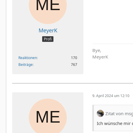
MeyerK
Profi
Bye,
MeyerK
Reaktionen
170
Beiträge
767
9. April 2024 um 12:10
Zitat von ms
Ich wünsche mir 