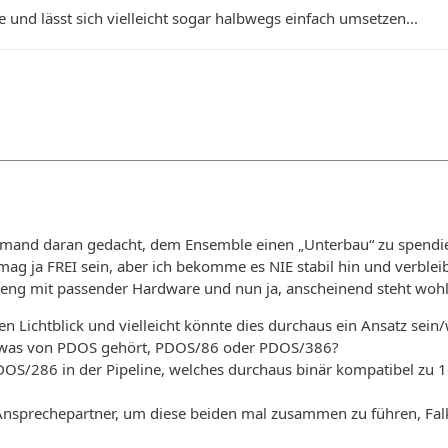
 und lässt sich vielleicht sogar halbwegs einfach umsetzen...
jemand daran gedacht, dem Ensemble einen „Unterbau“ zu spendi
mag ja FREI sein, aber ich bekomme es NIE stabil hin und verbl
 eng mit passender Hardware und nun ja, anscheinend steht wohl
nen Lichtblick und vielleicht könnte dies durchaus ein Ansatz sein
 was von PDOS gehört, PDOS/86 oder PDOS/386?
DOS/286 in der Pipeline, welches durchaus binär kompatibel zu 16
nsprechepartner, um diese beiden mal zusammen zu führen, Fal