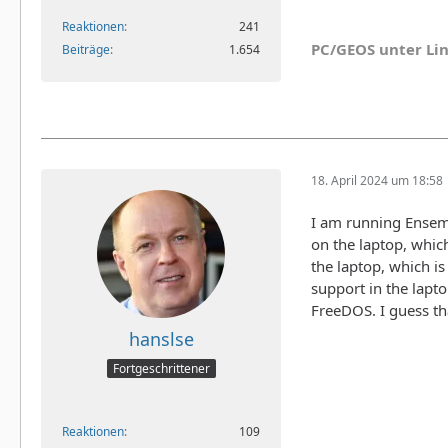
Reaktionen
241
PC/GEOS unter Li
Beiträge
1.654
18. April 2024 um 18:58
I am running Ensem
on the laptop, whic
the laptop, which i
support in the lapto
FreeDOS. I guess th
hanslse
Fortgeschrittener
Reaktionen
109