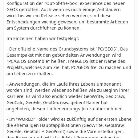
Konfiguration der "Out-of-the-box" experience des neuen
GEOS getroffen. Auch wenn es noch einige Zeit dauern
wird, bis wir ein Release sehen werden, sind diese
Entscheidungen wichtig gewesen, um bestimmte Arbeiten
am System durchführen zu können.
Im Einzelnen haben wir festgelegt:
- Der offizielle Name des Grundsystems ist "PC/GEOS". Das
Gesamtpaket mit den gebündelten Anwendungen wird
"PC/GEOS Ensemble" heißen. FreeGEOS ist der Name des
Projekts, welches zum Ziel hat, PC/GEOS frei zu machen und
am Leben zu erhalten.
- Anwendungen, die im Laufe ihres Lebens umbenannt
worden sind, werden wieder so heißen wie zu Beginn ihrer
Karriere. Es wird also endlich wieder GeoWrite, GeoDraw,
GeoCalc, GeoFile, GeoDex usw. geben! Rainer hat
angeboten, diesen Umbenennungs-Job zu übernehmen.
- Im "WORLD" Folder wird es zukünftig auf der ersten Ebene
die ehemaligen Hauptapplikationen (GeoWrite, GeoDraw,
GeoFile, GeoCalc + GeoPoint) sowie die Voreinstellungen,
den Browser und evtl. das E-Mail-Programm geben (je