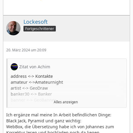
Lockesoft
Fortgeschrittener
20. März 2024 um 20:09
Zitat von Achim
address <-> Kontakte
amateur <->Amateurnight
artist <-> GeoDraw
banker30 <-> Banker
banner <-> GeoBanner
Alles anzeigen
bbg10 <-> Gourmet
bitmap <-> Dialogboxen Bitmap
Ich ergänze mal meine In Arbeit befindlichen Dinge:
calc <-> Rechner
Black Jack, Pyramid und ganz wichtig:
calendar <-> Kalender
WebBox, die Übersetzung habe ich von Johannes zum
cards <->Dialogbox Kartenrückseiten wählen
Korrektur lesen und hochladen noch da liegen.