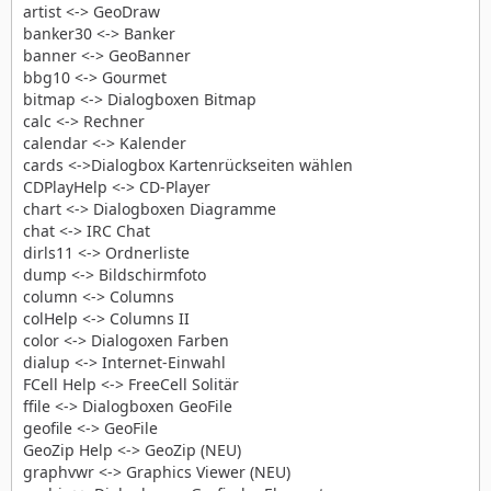
artist <-> GeoDraw
banker30 <-> Banker
banner <-> GeoBanner
bbg10 <-> Gourmet
bitmap <-> Dialogboxen Bitmap
calc <-> Rechner
calendar <-> Kalender
cards <->Dialogbox Kartenrückseiten wählen
CDPlayHelp <-> CD-Player
chart <-> Dialogboxen Diagramme
chat <-> IRC Chat
dirls11 <-> Ordnerliste
dump <-> Bildschirmfoto
column <-> Columns
colHelp <-> Columns II
color <-> Dialogoxen Farben
dialup <-> Internet-Einwahl
FCell Help <-> FreeCell Solitär
ffile <-> Dialogboxen GeoFile
geofile <-> GeoFile
GeoZip Help <-> GeoZip (NEU)
graphvwr <-> Graphics Viewer (NEU)