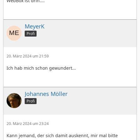
prefmgr <-> Voreinstellungen
WebBox ist drin....
ruler <-> Dialogboxen
scrapbk <-> Sammelalbum
solitaire <-> Solitär
spool <-> Dialogboxen Drucken
MeyerK
spreedsh <-> GeoCalc
Profi
text <-> Text-Dialogboxen
ui <-> Weitere Dialogboxen ISUI
writer <-> GeoWrite
20. März 2024 um 21:59
Ich hab mich schon gewundert...
Johannes Möller
Profi
20. März 2024 um 23:24
Kann jemand, der sich damit auskennt, mir mal bitte