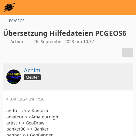
PC/GEOS
Übersetzung Hilfedateien PCGEOS6
Achim
26. September 2023 um 10:37
Achim
Meister
4. April 2024 um 17:30
address <-> Kontakte
amateur <->Amateurnight
artist <-> GeoDraw
banker30 <-> Banker
banner <-> GeoBanner