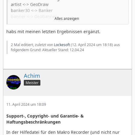
artist <-> GeoDraw
banker30 <-> Banker
banner <-> GeoBanner
Alles anzeigen
bbg10 <-> Gourmet
bitmap <-> Dialogboxen Bitmap
habs mit meinen letzten Ergebnissen ergänzt.
BJack <-> Black Jack
calc <-> Rechner
2 Mal editiert, zuletzt von
Lockesoft
(
12. April 2024 um 18:18
) aus
calendar <-> Kalender
folgendem Grund: Aktueller Stand: 12.04.24
cards <->Dialogbox Kartenrückseiten wählen
CDPlayHelp <-> CD-Player
chart <-> Dialogboxen Diagramme
chat <-> IRC Chat
Achim
dirls11 <-> Ordnerliste
dump <-> Bildschirmfoto
Meister
column <-> Columns
colHelp <-> Columns II
color <-> Dialogoxen Farben
11. April 2024 um 18:09
dialup <-> Internet-Einwahl
FCell Help <-> FreeCell Solitär
Support-, Copyright- und Garantie- &
ffile <-> Dialogboxen GeoFile
Haftungsbeschränkungen
geofile <-> GeoFile
GeoZip Help <-> GeoZip
In der Hilfedatei für den Makro Recorder (und nicht nur