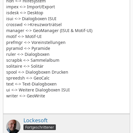
hoh <-> Hilfesystem
impex <-> Import/Export
isdesk <-> Desktop
isui <-> Dialogboxen ISUI
crosswd <->Kreuzworträtsel
manager <-> GeoManager (ISUI & Motif-UI)
motif <-> Motif-UI
prefmgr <-> Voreinstellungen
pyramid <-> Pyramide
ruler <-> Dialogboxen
scrapbk <-> Sammelalbum
solitaire <-> Solitär
spool <-> Dialogboxen Drucken
spreedsh <-> GeoCalc
text <-> Text-Dialogboxen
ui <-> Weitere Dialogboxen ISUI
writer <-> GeoWrite
Lockesoft
Fortgeschrittener