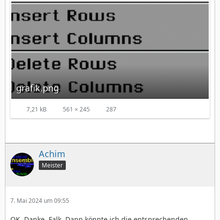
grafik.png
7,21 kB
561 × 245
287
Achim
Meister
7. Mai 2024 um 09:55
OK. Danke, Falk. Dann könnte ich die entsprechenden