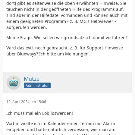
graphvwr <-> Graphics Viewer
dort) gibt es seitenweise die oben erwähnten Hinweise. Sie
grobj <-> Dialogboxen Grafische Elemente
tauchen nicht in der geöffneten Hilfe des Programms auf,
sind aber in der Hilfedatei vorhanden und können auch mit
HB Help <-> Homebase (NEU)
einem geeigneten Programm - z. B. MG's Helpviewer -
aufgerufen werden.
Hearts <-> Hearts (Kartenspiel)
hoh <-> Hilfesystem
Meine Frage: Wie sollen wir grundsätzlich damit verfahren?
impex <-> Import/Export
isdesk <-> Desktop
Wird das evtl. noch gebraucht, z. B. für Support-Hinweise
isui <-> Dialogboxen ISUI
über Blueways? Ich bitte um Meinungen.
crosswd <->Kreuzworträtsel
manager <-> GeoManager (ISUI & Motif-UI)
motif <-> Motif-UI
prefmgr <-> Voreinstellungen
Mütze
poker <---> Poker (Kartenspiel)
Administrator
pyramid <-> Pyramide
ruler <-> Dialogboxen
scrapbk <-> Sammelalbum
12. April 2024 um 15:06
sokoban <---> Sokoban (der olle Kistenschubser /
Kultklasiker)
Ich muss mal ein Lob loswerden!
solitaire <-> Solitär
Vorhin wollte ich im Kalender einen Termin mit Alarm
spool <-> Dialogboxen Drucken
eingeben und hatte natürlich vergessen, wie man am
spreedsh <-> GeoCalc