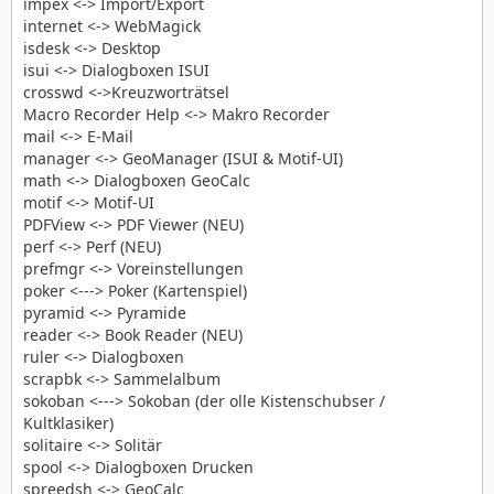
impex <-> Import/Export
internet <-> WebMagick
isdesk <-> Desktop
isui <-> Dialogboxen ISUI
crosswd <->Kreuzworträtsel
Macro Recorder Help <-> Makro Recorder
mail <-> E-Mail
manager <-> GeoManager (ISUI & Motif-UI)
math <-> Dialogboxen GeoCalc
motif <-> Motif-UI
PDFView <-> PDF Viewer (NEU)
perf <-> Perf (NEU)
prefmgr <-> Voreinstellungen
poker <---> Poker (Kartenspiel)
pyramid <-> Pyramide
reader <-> Book Reader (NEU)
ruler <-> Dialogboxen
scrapbk <-> Sammelalbum
sokoban <---> Sokoban (der olle Kistenschubser /
Kultklasiker)
solitaire <-> Solitär
spool <-> Dialogboxen Drucken
spreedsh <-> GeoCalc