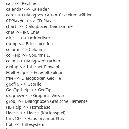
calc <-> Rechner
calendar <-> Kalender
cards <->Dialogbox Kartenrückseiten wählen
CDPlayHelp <-> CD-Player
chart <-> Dialogboxen Diagramme
chat <-> IRC Chat
dirls11 <-> Ordnerliste
dump <-> Bildschirmfoto
column <-> Columns
colHelp <-> Columns II
color <-> Dialogoxen Farben
dialup <-> Internet-Einwahl
FCell Help <-> FreeCell Solitär
ffile <-> Dialogboxen GeoFile
geofile <-> GeoFile
GeoZip Help <-> GeoZip
graphvwr <-> Graphics Viewer
grobj <-> Dialogboxen Grafische Elemente
HB Help <-> Homebase
Hearts <-> Hearts (Kartenspiel)
hinv10 <-> Haus Inventar Plus
hoh <-> Hilfesystem