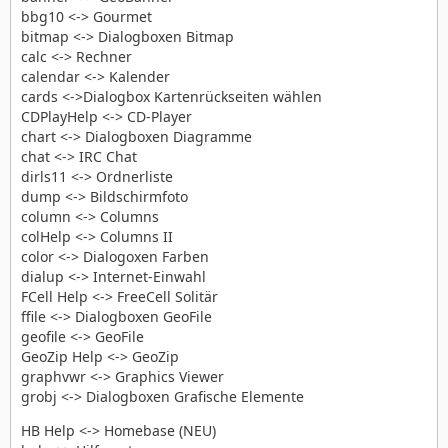
bbg10 <-> Gourmet
bitmap <-> Dialogboxen Bitmap
calc <-> Rechner
calendar <-> Kalender
cards <->Dialogbox Kartenrückseiten wählen
CDPlayHelp <-> CD-Player
chart <-> Dialogboxen Diagramme
chat <-> IRC Chat
dirls11 <-> Ordnerliste
dump <-> Bildschirmfoto
column <-> Columns
colHelp <-> Columns II
color <-> Dialogoxen Farben
dialup <-> Internet-Einwahl
FCell Help <-> FreeCell Solitär
ffile <-> Dialogboxen GeoFile
geofile <-> GeoFile
GeoZip Help <-> GeoZip
graphvwr <-> Graphics Viewer
grobj <-> Dialogboxen Grafische Elemente
HB Help <-> Homebase (NEU)