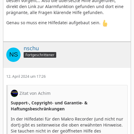
besten vorgeht... Also die übersetzte Hilfe aufgerufen,
text <-> Text-Dialogboxen
direkt den Link zur Alarmfunktion gefunden und dort eine
ui <-> Weitere Dialogboxen ISUI
prägnante, alle Fragen klärende Hilfe gefunden.
writer <-> GeoWrite
Genau so muss eine Hilfedatei aufgebaut sein.
nschu
Fortgeschrittener
12. April 2024 um 17:26
Zitat von Achim
Support-, Copyright- und Garantie- &
Haftungsbeschränkungen
In der Hilfedatei für den Makro Recorder (und nicht nur
dort) gibt es seitenweise die oben erwähnten Hinweise.
Sie tauchen nicht in der geöffneten Hilfe des