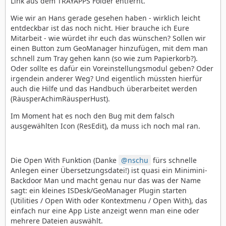
Link aus dem TRAYAPPS Folder entfernt.
Wie wir an Hans gerade gesehen haben - wirklich leicht
entdeckbar ist das noch nicht. Hier brauche ich Eure
Mitarbeit - wie würdet ihr euch das wünschen? Sollen wir
einen Button zum GeoManager hinzufügen, mit dem man
schnell zum Tray gehen kann (so wie zum Papierkorb?).
Oder sollte es dafür ein Voreinstellungsmodul geben? Oder
irgendein anderer Weg? Und eigentlich müssten hierfür
auch die Hilfe und das Handbuch überarbeitet werden
(RäusperAchimRäusperHust).
Im Moment hat es noch den Bug mit dem falsch
ausgewählten Icon (ResEdit), da muss ich noch mal ran.
Die Open With Funktion (Danke
nschu
fürs schnelle
Anlegen einer Übersetzungsdatei!) ist quasi ein Minimini-
Backdoor Man und macht genau nur das was der Name
sagt: ein kleines ISDesk/GeoManager Plugin starten
(Utilities / Open With oder Kontextmenu / Open With), das
einfach nur eine App Liste anzeigt wenn man eine oder
mehrere Dateien auswählt.