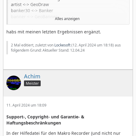
artist <-> GeoDraw
banker30 <-> Banker
banner <-> GeoBanner
Alles anzeigen
bbg10 <-> Gourmet
bitmap <-> Dialogboxen Bitmap
habs mit meinen letzten Ergebnissen ergänzt.
BJack <-> Black Jack
calc <-> Rechner
2 Mal editiert, zuletzt von
Lockesoft
(
12. April 2024 um 18:18
) aus
calendar <-> Kalender
folgendem Grund: Aktueller Stand: 12.04.24
cards <->Dialogbox Kartenrückseiten wählen
CDPlayHelp <-> CD-Player
chart <-> Dialogboxen Diagramme
chat <-> IRC Chat
Achim
dirls11 <-> Ordnerliste
dump <-> Bildschirmfoto
Meister
column <-> Columns
colHelp <-> Columns II
color <-> Dialogoxen Farben
11. April 2024 um 18:09
dialup <-> Internet-Einwahl
FCell Help <-> FreeCell Solitär
Support-, Copyright- und Garantie- &
ffile <-> Dialogboxen GeoFile
Haftungsbeschränkungen
geofile <-> GeoFile
GeoZip Help <-> GeoZip
In der Hilfedatei für den Makro Recorder (und nicht nur