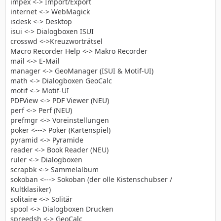
impex <-> Import/Export
internet <-> WebMagick
isdesk <-> Desktop
isui <-> Dialogboxen ISUI
crosswd <->Kreuzworträtsel
Macro Recorder Help <-> Makro Recorder
mail <-> E-Mail
manager <-> GeoManager (ISUI & Motif-UI)
math <-> Dialogboxen GeoCalc
motif <-> Motif-UI
PDFView <-> PDF Viewer (NEU)
perf <-> Perf (NEU)
prefmgr <-> Voreinstellungen
poker <---> Poker (Kartenspiel)
pyramid <-> Pyramide
reader <-> Book Reader (NEU)
ruler <-> Dialogboxen
scrapbk <-> Sammelalbum
sokoban <---> Sokoban (der olle Kistenschubser /
Kultklasiker)
solitaire <-> Solitär
spool <-> Dialogboxen Drucken
spreedsh <-> GeoCalc