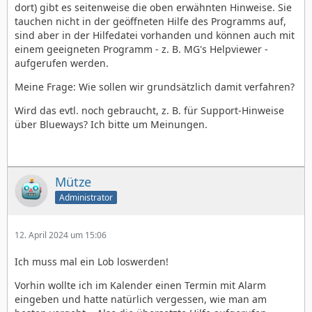
graphvwr <-> Graphics Viewer
dort) gibt es seitenweise die oben erwähnten Hinweise. Sie
grobj <-> Dialogboxen Grafische Elemente
tauchen nicht in der geöffneten Hilfe des Programms auf,
sind aber in der Hilfedatei vorhanden und können auch mit
HB Help <-> Homebase (NEU)
einem geeigneten Programm - z. B. MG's Helpviewer -
aufgerufen werden.
Hearts <-> Hearts (Kartenspiel)
hoh <-> Hilfesystem
Meine Frage: Wie sollen wir grundsätzlich damit verfahren?
impex <-> Import/Export
isdesk <-> Desktop
Wird das evtl. noch gebraucht, z. B. für Support-Hinweise
isui <-> Dialogboxen ISUI
über Blueways? Ich bitte um Meinungen.
crosswd <->Kreuzworträtsel
manager <-> GeoManager (ISUI & Motif-UI)
motif <-> Motif-UI
prefmgr <-> Voreinstellungen
Mütze
poker <---> Poker (Kartenspiel)
Administrator
pyramid <-> Pyramide
ruler <-> Dialogboxen
scrapbk <-> Sammelalbum
12. April 2024 um 15:06
sokoban <---> Sokoban (der olle Kistenschubser /
Kultklasiker)
Ich muss mal ein Lob loswerden!
solitaire <-> Solitär
Vorhin wollte ich im Kalender einen Termin mit Alarm
spool <-> Dialogboxen Drucken
eingeben und hatte natürlich vergessen, wie man am
spreedsh <-> GeoCalc