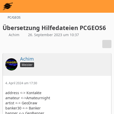
PC/GEOS
Übersetzung Hilfedateien PCGEOS6
Achim
26. September 2023 um 10:37
Achim
Meister
4. April 2024 um 17:30
address <-> Kontakte
amateur <->Amateurnight
artist <-> GeoDraw
banker30 <-> Banker
banner <-> GeoBanner