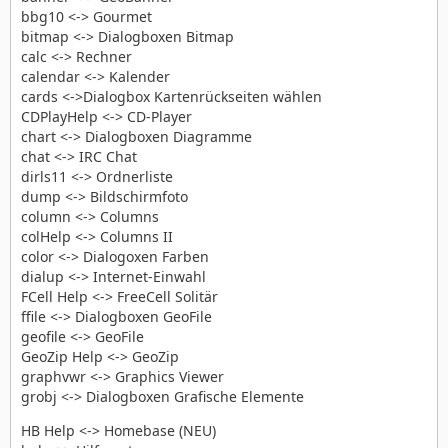
bbg10 <-> Gourmet
bitmap <-> Dialogboxen Bitmap
calc <-> Rechner
calendar <-> Kalender
cards <->Dialogbox Kartenrückseiten wählen
CDPlayHelp <-> CD-Player
chart <-> Dialogboxen Diagramme
chat <-> IRC Chat
dirls11 <-> Ordnerliste
dump <-> Bildschirmfoto
column <-> Columns
colHelp <-> Columns II
color <-> Dialogoxen Farben
dialup <-> Internet-Einwahl
FCell Help <-> FreeCell Solitär
ffile <-> Dialogboxen GeoFile
geofile <-> GeoFile
GeoZip Help <-> GeoZip
graphvwr <-> Graphics Viewer
grobj <-> Dialogboxen Grafische Elemente
HB Help <-> Homebase (NEU)