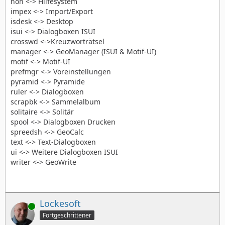
hoh <-> Hilfesystem
impex <-> Import/Export
isdesk <-> Desktop
isui <-> Dialogboxen ISUI
crosswd <->Kreuzworträtsel
manager <-> GeoManager (ISUI & Motif-UI)
motif <-> Motif-UI
prefmgr <-> Voreinstellungen
pyramid <-> Pyramide
ruler <-> Dialogboxen
scrapbk <-> Sammelalbum
solitaire <-> Solitär
spool <-> Dialogboxen Drucken
spreedsh <-> GeoCalc
text <-> Text-Dialogboxen
ui <-> Weitere Dialogboxen ISUI
writer <-> GeoWrite
Lockesoft
Online
Fortgeschrittener