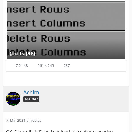
grafik.png
7,21 kB
561 × 245
287
Achim
Meister
7. Mai 2024 um 09:55
OK. Danke, Falk. Dann könnte ich die entsprechenden