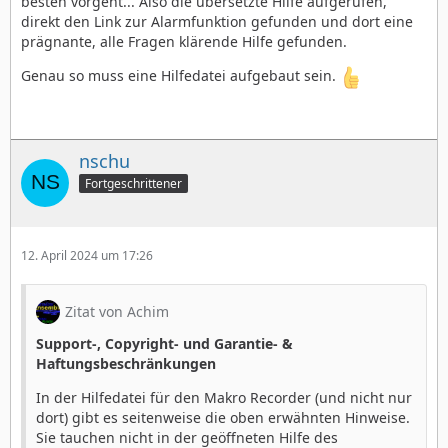
besten vorgeht... Also die übersetzte Hilfe aufgerufen,
text <-> Text-Dialogboxen
direkt den Link zur Alarmfunktion gefunden und dort eine
ui <-> Weitere Dialogboxen ISUI
prägnante, alle Fragen klärende Hilfe gefunden.
writer <-> GeoWrite
Genau so muss eine Hilfedatei aufgebaut sein.
nschu
Fortgeschrittener
12. April 2024 um 17:26
Zitat von Achim
Support-, Copyright- und Garantie- &
Haftungsbeschränkungen
In der Hilfedatei für den Makro Recorder (und nicht nur
dort) gibt es seitenweise die oben erwähnten Hinweise.
Sie tauchen nicht in der geöffneten Hilfe des