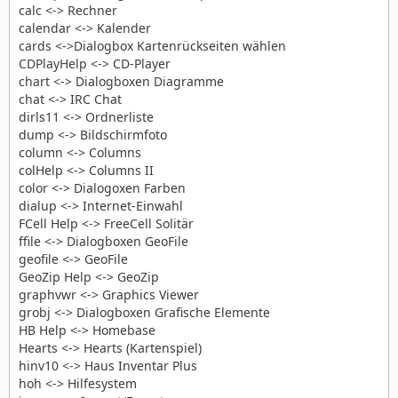
calc <-> Rechner
calendar <-> Kalender
cards <->Dialogbox Kartenrückseiten wählen
CDPlayHelp <-> CD-Player
chart <-> Dialogboxen Diagramme
chat <-> IRC Chat
dirls11 <-> Ordnerliste
dump <-> Bildschirmfoto
column <-> Columns
colHelp <-> Columns II
color <-> Dialogoxen Farben
dialup <-> Internet-Einwahl
FCell Help <-> FreeCell Solitär
ffile <-> Dialogboxen GeoFile
geofile <-> GeoFile
GeoZip Help <-> GeoZip
graphvwr <-> Graphics Viewer
grobj <-> Dialogboxen Grafische Elemente
HB Help <-> Homebase
Hearts <-> Hearts (Kartenspiel)
hinv10 <-> Haus Inventar Plus
hoh <-> Hilfesystem