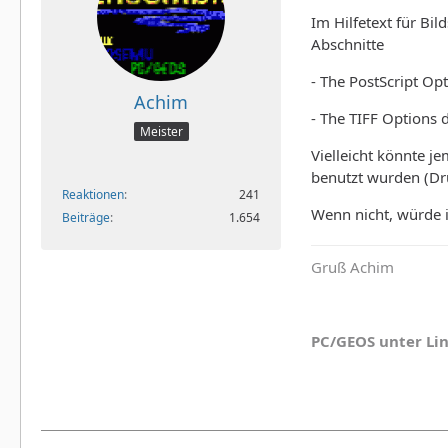
Im Hilfetext für Bi
Abschnitte
- The PostScript Op
Achim
- The TIFF Options 
Meister
Vielleicht könnte 
benutzt wurden (Dru
Reaktionen
241
Wenn nicht, würde i
Beiträge
1.654
Gruß Achim
PC/GEOS unter Li