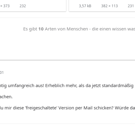
× 373
232
3,57 kB
382 × 113
231
Es gibt
10
Arten von Menschen - die einen wissen was b
:01
chtig umfangreich aus! Erheblich mehr, als da jetzt standardmäßig d
achen.
du mir diese 'freigeschaltete' Version per Mail schicken? Würde da