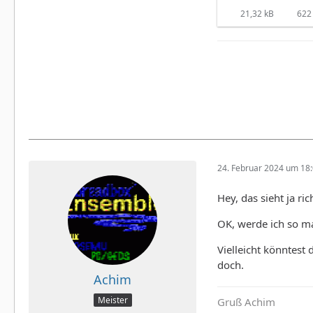
21,32 kB
622 
24. Februar 2024 um 18
Hey, das sieht ja ri
OK, werde ich so m
Vielleicht könntest 
doch.
Achim
Meister
Gruß Achim