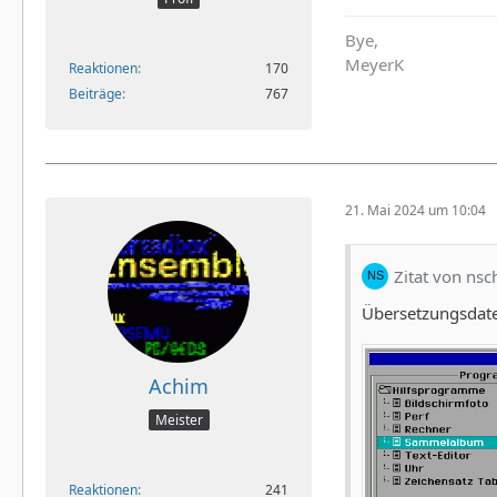
Bye,
MeyerK
Reaktionen
170
Beiträge
767
21. Mai 2024 um 10:04
Zitat von nsc
Übersetzungsdatei
Achim
Meister
Reaktionen
241