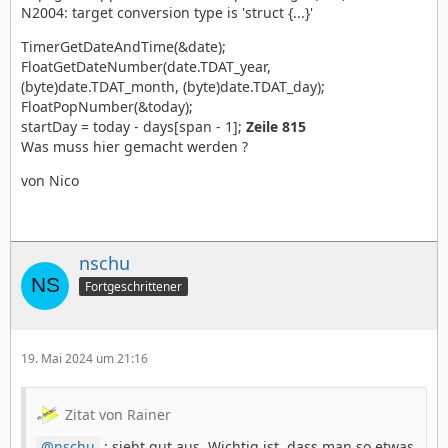
N2004: target conversion type is 'struct {...}'
TimerGetDateAndTime(&date);
FloatGetDateNumber(date.TDAT_year,
(byte)date.TDAT_month, (byte)date.TDAT_day);
FloatPopNumber(&today);
startDay = today - days[span - 1];
Zeile 815
Was muss hier gemacht werden ?
von Nico
nschu
Fortgeschrittener
19. Mai 2024 um 21:16
Zitat von Rainer
nschu
: sieht gut aus. Wichtig ist, dass man so etwas