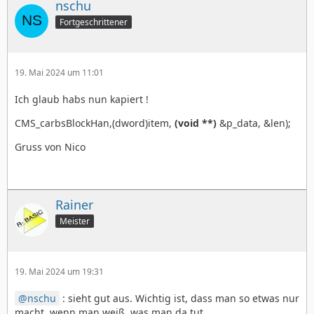
nschu
Fortgeschrittener
19. Mai 2024 um 11:01
Ich glaub habs nun kapiert !
CMS_carbsBlockHan,(dword)item,
(void **)
&p_data, &len);
Gruss von Nico
Rainer
Meister
19. Mai 2024 um 19:31
nschu
: sieht gut aus. Wichtig ist, dass man so etwas nur
macht, wenn man weiß, was man da tut.