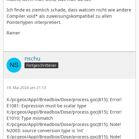
Ich finde es ziemlich schade, dass watcom nicht wie andere
Compiler void* als zuweisungskompatibel zu allen
Pointertypen interpretiert.
Rainer
nschu
Fortgeschrittener
19. Mai 2024 um 21:13
X:/pcgeos/Appl/Breadbox/Dose/process.goc(815): Error!
E1081: Expression must be scalar type
X:/pcgeos/Appl/Breadbox/Dose/process.goc(815): Error!
E1010: Type mismatch
X:/pcgeos/Appl/Breadbox/Dose/process.goc(815): Note!
N2003: source conversion type is 'int'
X:/pcgeos/Appl/Breadbox/Dose/process.goc(815): Note!