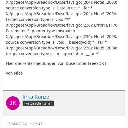
X:/pcgeos/Appl/Breadbox/Dose/favs.goc(204): Note! I2003:
source conversion type is 'DataStruct *__far *'
X:/pcgeos/Appl/Breadbox/Dose/favs.goc(204): Note! I2004:
target conversion type is 'void **'
X:/pcgeos/Appl/Breadbox/Dose/favs.goc(230): Error! E1176:
Parameter 3, pointer type mismatch
X:/pcgeos/Appl/Breadbox/Dose/favs.goc(230): Note! I2003:
source conversion type is 'void __based(void) *__far *'
X:/pcgeos/Appl/Breadbox/Dose/favs.goc(230): Note! I2004:
target conversion type is 'unsigned short __far *'
Hier die Fehlermeldungen von Dose unter FreeSDK !
von Nico
Jirka Kunze
Fortgeschrittener
17. Mai 2024 um 06:47