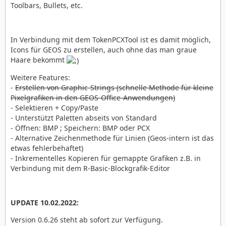
Toolbars, Bullets, etc.
In Verbindung mit dem TokenPCXTool ist es damit möglich,
Icons für GEOS zu erstellen, auch ohne das man graue
Haare bekommt
Weitere Features:
-
Erstellen von Graphic-Strings (schnelle Methode für kleine
Pixelgrafiken in den GEOS-Office-Anwendungen)
- Selektieren + Copy/Paste
- Unterstützt Paletten abseits von Standard
- Öffnen: BMP ; Speichern: BMP oder PCX
- Alternative Zeichenmethode für Linien (Geos-intern ist das
etwas fehlerbehaftet)
- Inkrementelles Kopieren für gemappte Grafiken z.B. in
Verbindung mit dem R-Basic-Blockgrafik-Editor
UPDATE 10.02.2022:
Version 0.6.26 steht ab sofort zur Verfügung.