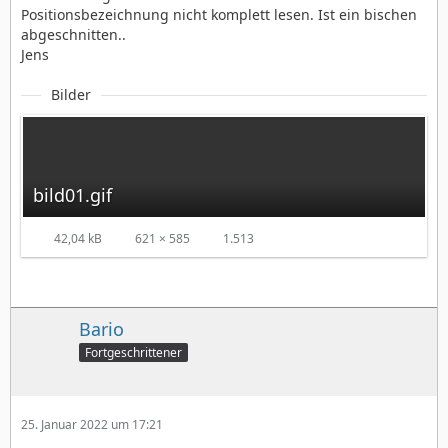
Positionsbezeichnung nicht komplett lesen. Ist ein bischen
abgeschnitten..
Jens
Bilder
bild01.gif
42,04 kB
621 × 585
1.513
Bario
Fortgeschrittener
25. Januar 2022 um 17:21