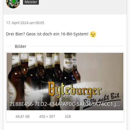
Meister
17. April 2024 um 00:05
Drei Bier? Geos ist doch ein 16-Bit-System!
Bilder
2E88E456-7ED2-434A-AF0C-5A6363A74CC1.jpeg
68,81 kB
450 × 307
328