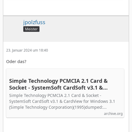
jpolzfuss
Meister
23. Januar 2024 um 18:40
Oder das?
Simple Technology PCMCIA 2.1 Card &
Socket - SystemSoft CardSoft v3.1 &
CardView for Windows 3.1 : Simple
Simple Technology PCMCIA 2.1 Card & Socket -
Technology Corporation : Free Download,
SystemSoft CardSoft v3.1 & CardView for Windows 3.1
Borrow, and Streaming : Internet Archive
(Simple Technology Corporation)(1995)dumped:...
archive.org