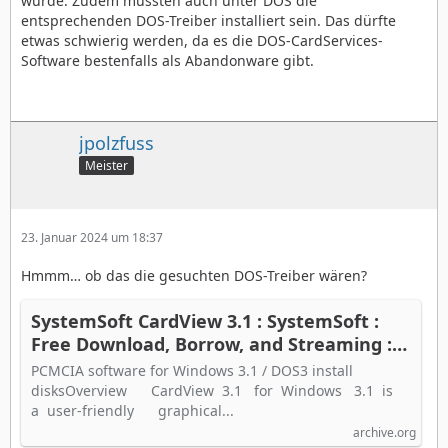
würde. Zudem müssten auch unter DOS die
entsprechenden DOS-Treiber installiert sein. Das dürfte
etwas schwierig werden, da es die DOS-CardServices-
Software bestenfalls als Abandonware gibt.
jpolzfuss
Meister
23. Januar 2024 um 18:37
Hmmm… ob das die gesuchten DOS-Treiber wären?
SystemSoft CardView 3.1 : SystemSoft :
Free Download, Borrow, and Streaming :
Internet Archive
PCMCIA software for Windows 3.1 / DOS3 install
disksOverview CardView 3.1 for Windows 3.1 is
a user-friendly graphical...
archive.org