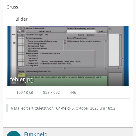
Gruss
Bilder
fehler.jpg
109,18 kB
858 × 692
446
6 Mal editiert, zuletzt von
Funkheld
(
5. Oktober 2023 um 18:52
)
Funkheld