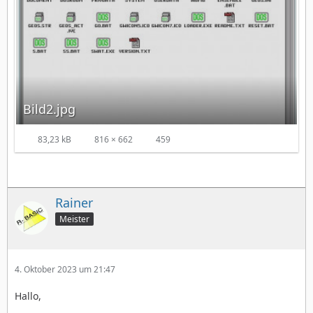
Bild2.jpg
83,23 kB
816 × 662
459
Rainer
Meister
4. Oktober 2023 um 21:47
Hallo,