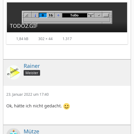
TODO2.GIF
1,84 kB
302 × 44
1.317
Rainer
Meister
23. Januar 2022 um 17:40
Ok, hätte ich nicht gedacht.
Mütze