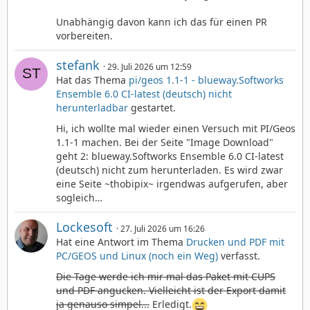
Unabhängig davon kann ich das für einen PR
vorbereiten.
stefank
29. Juli 2026 um 12:59
Hat das Thema
pi/geos 1.1-1 - blueway.Softworks
Ensemble 6.0 CI-latest (deutsch) nicht
herunterladbar
gestartet.
Hi, ich wollte mal wieder einen Versuch mit PI/Geos
1.1-1 machen. Bei der Seite "Image Download"
geht 2: blueway.Softworks Ensemble 6.0 CI-latest
(deutsch) nicht zum herunterladen. Es wird zwar
eine Seite ~thobipix~ irgendwas aufgerufen, aber
sogleich…
Lockesoft
27. Juli 2026 um 16:26
Hat eine Antwort im Thema
Drucken und PDF mit
PC/GEOS und Linux (noch ein Weg)
verfasst.
Die Tage werde ich mir mal das Paket mit CUPS
und PDF angucken. Vielleicht ist der Export damit
ja genauso simpel...
Erledigt.