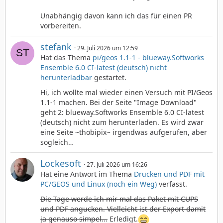
Unabhängig davon kann ich das für einen PR
vorbereiten.
stefank
29. Juli 2026 um 12:59
Hat das Thema
pi/geos 1.1-1 - blueway.Softworks
Ensemble 6.0 CI-latest (deutsch) nicht
herunterladbar
gestartet.
Hi, ich wollte mal wieder einen Versuch mit PI/Geos
1.1-1 machen. Bei der Seite "Image Download"
geht 2: blueway.Softworks Ensemble 6.0 CI-latest
(deutsch) nicht zum herunterladen. Es wird zwar
eine Seite ~thobipix~ irgendwas aufgerufen, aber
sogleich…
Lockesoft
27. Juli 2026 um 16:26
Hat eine Antwort im Thema
Drucken und PDF mit
PC/GEOS und Linux (noch ein Weg)
verfasst.
Die Tage werde ich mir mal das Paket mit CUPS
und PDF angucken. Vielleicht ist der Export damit
ja genauso simpel...
Erledigt.