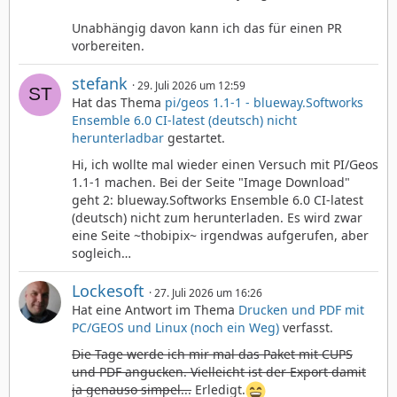
Unabhängig davon kann ich das für einen PR
vorbereiten.
stefank
29. Juli 2026 um 12:59
Hat das Thema
pi/geos 1.1-1 - blueway.Softworks
Ensemble 6.0 CI-latest (deutsch) nicht
herunterladbar
gestartet.
Hi, ich wollte mal wieder einen Versuch mit PI/Geos
1.1-1 machen. Bei der Seite "Image Download"
geht 2: blueway.Softworks Ensemble 6.0 CI-latest
(deutsch) nicht zum herunterladen. Es wird zwar
eine Seite ~thobipix~ irgendwas aufgerufen, aber
sogleich…
Lockesoft
27. Juli 2026 um 16:26
Hat eine Antwort im Thema
Drucken und PDF mit
PC/GEOS und Linux (noch ein Weg)
verfasst.
Die Tage werde ich mir mal das Paket mit CUPS
und PDF angucken. Vielleicht ist der Export damit
ja genauso simpel...
Erledigt.