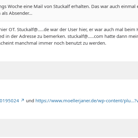
 Woche eine Mail von Stuckalf erhalten. Das war auch einmal ei
als Absender...
er OT. Stuckalf@.....de war der User hier, er war auch mal beim 
ied in der Adresse zu bemerken. stuckalf@.....com hatte dann m
s scheint manchmal immer noch benutzt zu werden.
730195024
und
https://www.moellerjaner.de/wp-content/plu…