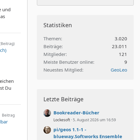
e und
das
Statistiken
Themen
3.020
(Beitrag)
Beiträge
23.011
sch)
Mitglieder
121
Meiste Benutzer online
9
Neuestes Mitglied
GeoLeo
reichen
st Du
Letzte Beiträge
Bookreader-Bücher
Beitrag
Lockesoft
5. August 2026 um 16:59
dbar
pi/geos 1.1-1 -
blueway.Softworks Ensemble