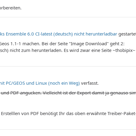
rbereiten.
ks Ensemble 6.0 CI-latest (deutsch) nicht herunterladbar
gestarte
/Geos 1.1-1 machen. Bei der Seite "Image Download" geht 2:
sch) nicht zum herunterladen. Es wird zwar eine Seite ~thobipix~
it PC/GEOS und Linux (noch ein Weg)
verfasst.
und PDF angucken. Vielleicht ist der Export damit ja genauso sim
 Erstelllen von PDF benötigt Ihr das oben erwähnte Treiber-Paket