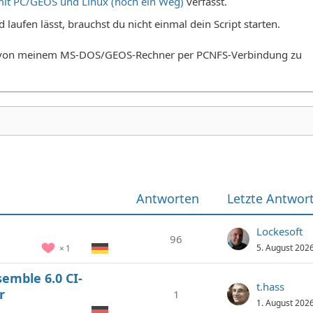
it PC/GEOS und Linux (noch ein Weg)
verfasst.
laufen lässt, brauchst du nicht einmal dein Script starten.
um von meinem MS-DOS/GEOS-Rechner per PCNFS-Verbindung zu
Antworten
Letzte Antwor
Lockesoft
96
5. August 202
1
semble 6.0 CI-
t.hass
r
1
1. August 202