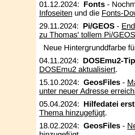
01.12.2024:
Fonts
- Nochma
Infoseiten
und die
Fonts-Do
29.11.2024:
Pi/GEOS
-
End
zu Thomas' tollem Pi/GEOS
Neue Hintergrunddfarbe für 
04.11.2024:
DOSEmu2-Tip
DOSEmu2 aktualisiert
.
15.10.2024:
GeosFiles
-
Ma
unter neuer Adresse erreich
05.04.2024:
Hilfedatei ers
Thema hinzugefügt
.
18.02.2024:
GeosFiles
-
Ne
hinzugefügt
.