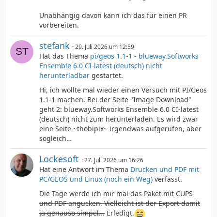
Unabhängig davon kann ich das für einen PR
vorbereiten.
stefank
29. Juli 2026 um 12:59
Hat das Thema
pi/geos 1.1-1 - blueway.Softworks
Ensemble 6.0 CI-latest (deutsch) nicht
herunterladbar
gestartet.
Hi, ich wollte mal wieder einen Versuch mit PI/Geos
1.1-1 machen. Bei der Seite "Image Download"
geht 2: blueway.Softworks Ensemble 6.0 CI-latest
(deutsch) nicht zum herunterladen. Es wird zwar
eine Seite ~thobipix~ irgendwas aufgerufen, aber
sogleich…
Lockesoft
27. Juli 2026 um 16:26
Hat eine Antwort im Thema
Drucken und PDF mit
PC/GEOS und Linux (noch ein Weg)
verfasst.
Die Tage werde ich mir mal das Paket mit CUPS
und PDF angucken. Vielleicht ist der Export damit
ja genauso simpel...
Erledigt.