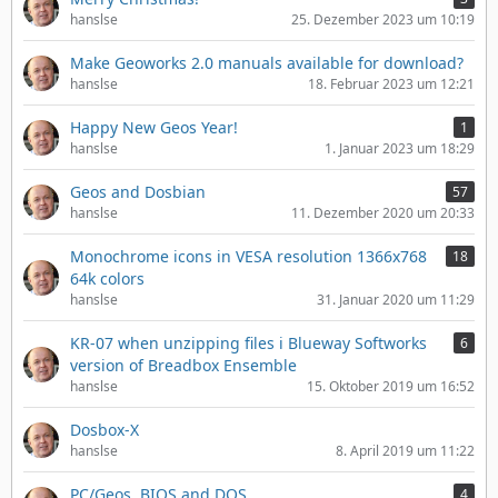
hanslse
25. Dezember 2023 um 10:19
Make Geoworks 2.0 manuals available for download?
hanslse
18. Februar 2023 um 12:21
Happy New Geos Year!
1
hanslse
1. Januar 2023 um 18:29
Geos and Dosbian
57
hanslse
11. Dezember 2020 um 20:33
Monochrome icons in VESA resolution 1366x768
18
64k colors
hanslse
31. Januar 2020 um 11:29
KR-07 when unzipping files i Blueway Softworks
6
version of Breadbox Ensemble
hanslse
15. Oktober 2019 um 16:52
Dosbox-X
hanslse
8. April 2019 um 11:22
PC/Geos, BIOS and DOS
4