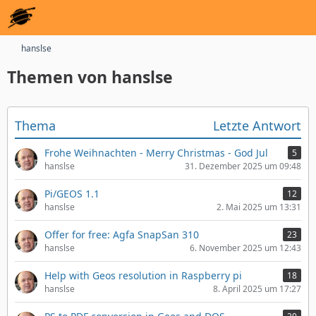
hanslse
Themen von hanslse
Thema
Letzte Antwort
Frohe Weihnachten - Merry Christmas - God Jul
5
hanslse
31. Dezember 2025 um 09:48
Pi/GEOS 1.1
12
hanslse
2. Mai 2025 um 13:31
Offer for free: Agfa SnapSan 310
23
hanslse
6. November 2025 um 12:43
Help with Geos resolution in Raspberry pi
18
hanslse
8. April 2025 um 17:27