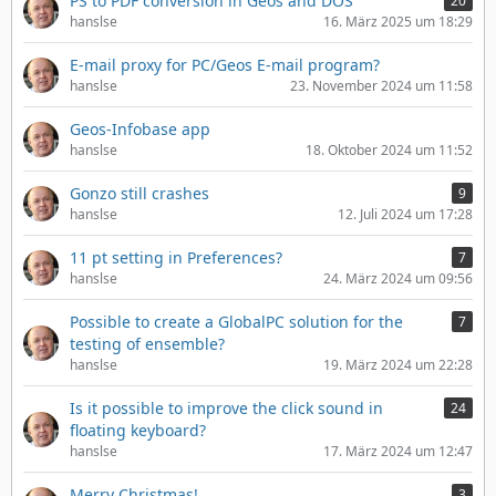
PS to PDF conversion in Geos and DOS
20
hanslse
16. März 2025 um 18:29
E-mail proxy for PC/Geos E-mail program?
hanslse
23. November 2024 um 11:58
Geos-Infobase app
hanslse
18. Oktober 2024 um 11:52
Gonzo still crashes
9
hanslse
12. Juli 2024 um 17:28
11 pt setting in Preferences?
7
hanslse
24. März 2024 um 09:56
Possible to create a GlobalPC solution for the
7
testing of ensemble?
hanslse
19. März 2024 um 22:28
Is it possible to improve the click sound in
24
floating keyboard?
hanslse
17. März 2024 um 12:47
Merry Christmas!
3