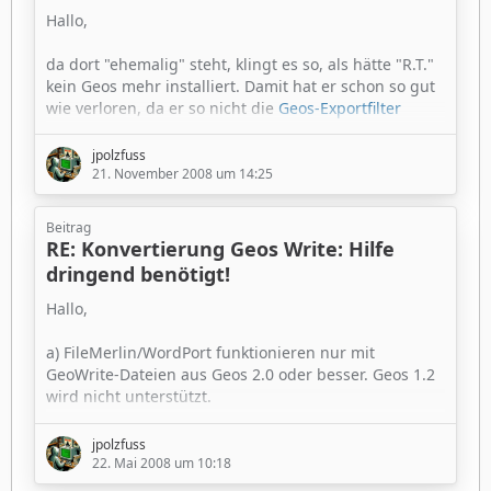
einfachsten: Unter Geos in eine PS-
Datei
"drucken"
Hallo,
und die dann unter Windoofs in PDF wandeln. (Die
meisten Windoofs-Tools sollten alle 500 Dateien auf
da dort "ehemalig" steht, klingt es so, als hätte "R.T."
einmal verarbeiten können, die anderen lassen sich
kein Geos mehr installiert. Damit hat er schon so gut
über die…
wie verloren, da er so nicht die
Geos-Exportfilter
nutzen kann
. (Link ist zwar nur für GeoWrite, aber
unter GeoCalc funzt der Export analog - und min. CSV
jpolzfuss
sollte StarOffice auch wieder importieren können.)
21. November 2008 um 14:25
GeoWrite bekommt er (ohne Bilder und mit defekten
Umlauten,...) immerhin noch mittels Windoofs-
Beitrag
Programm "WordPort" der Firma "ACII" (Link auf
RE: Konvertierung Geos Write: Hilfe
obiger Seite, bzw.
direkter Link zu
…
dringend benötigt!
Hallo,
a) FileMerlin/WordPort funktionieren nur mit
GeoWrite-Dateien aus Geos 2.0 oder besser. Geos 1.2
wird nicht unterstützt.
b) Geos 1.2 selbst hat div. Exportfilter (Text, BMP, ...).
jpolzfuss
Du müßtest also "einfach nur" Geos 1.2 installieren
22. Mai 2008 um 10:18
und von dort aus alles exportieren...