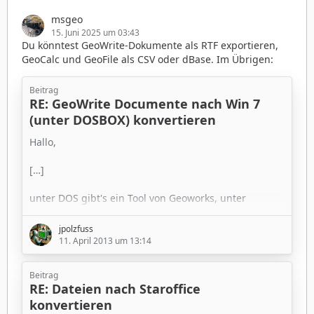
msgeo
15. Juni 2025 um 03:43
Du könntest GeoWrite-Dokumente als RTF exportieren,
GeoCalc und GeoFile als CSV oder dBase. Im Übrigen:
Beitrag
RE: GeoWrite Documente nach Win 7
(unter DOSBOX) konvertieren
Hallo,
[…]
unter DOS gibt's ein Tool von Geoworks, unter
Windoofs gibt's "WordPort" (von der Firma ASCI oder
so). Beide Tools extrahieren aber nur den reinen Text,
jpolzfuss
haben Probleme mit Umlauten, ... .
11. April 2013 um 13:14
[…]
Beitrag
RE: Dateien nach Staroffice
Nicht so ohne weiteres, da man nur mit einem
konvertieren
gepatchten DOSBOX drucken kann. Also am