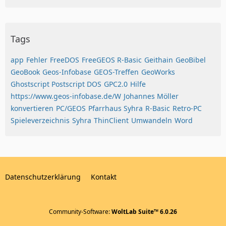
Tags
app
Fehler
FreeDOS
FreeGEOS R-Basic
Geithain
GeoBibel
GeoBook
Geos-Infobase
GEOS-Treffen
GeoWorks
Ghostscript Postscript DOS
GPC2.0
Hilfe
https://www.geos-infobase.de/W
Johannes Möller
konvertieren
PC/GEOS
Pfarrhaus Syhra
R-Basic
Retro-PC
Spieleverzeichnis
Syhra
ThinClient
Umwandeln
Word
Datenschutzerklärung
Kontakt
Community-Software:
WoltLab Suite™ 6.0.26