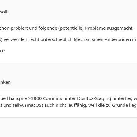
oll:
h schon probiert und folgende (potentielle) Probleme ausgemacht:
inux) verwenden recht unterschiedlich Mechanismen Änderungen i
nce
enken
tuell häng sie >3800 Commits hinter DosBox-Staging hinterher,
ht und teilw. (macOS) auch nicht lauffähig, weil die zu Grunde li