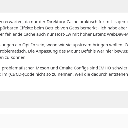
u erwarten, da nur der Direktory-Cache praktisch für mit -s gemo
 spürbaren Effekte beim Betrieb von Geos bemerkt - ich habe aber
ich der fehlende Cache auch nur Host-Lw mit hoher Latenz WebDav-M
assungen ein Opt-In sein, wenn wir sie upstream bringen wollen.
roblematisch. Die Anpassung des Mount Befehls war hier bewusst
en zu können.
iel problematischer. Meson und Cmake Configs sind IMHO schwier
 im (CI/CD-)Code nicht so zu nennen, weil die dadurch entstehend