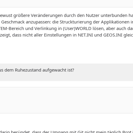
e bewust größere Veränderungen durch den Nutzer unterbunden h
eschmack anzupassen: die Struckturierung der Applikationen im
M-Bereich und Verlinkung in (User)WORLD lösen, aber auch dann
igt, dass nicht aller Einstellungen in NET.INI und GEOS.INI gle
us dem Ruhezustand aufgewacht ist?
darin beründet, dass der Umgang mit Git nicht mein täglich Brot 