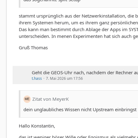
stammt ursprünglich aus der Netzwerkinstallation, di
ihrem Systemen herum, um es ihrem ganz persönlichen G
Das kann man bestimmt durch Ablage der Apps im SYSTE
unterscheiden. In menen Experimenten hat sich auch geze
Gruß Thomas
Geht die GEOS-Uhr nach, nachdem der Rechner a
t.hass
7. Mai 2026 um 17:56
Zitat von MeyerK
dein unglaubliches Wissen nicht Upstream einbringst
Hallo Konstantin,
das ist weniger böser Wille oder Egoismus als vielmehr 