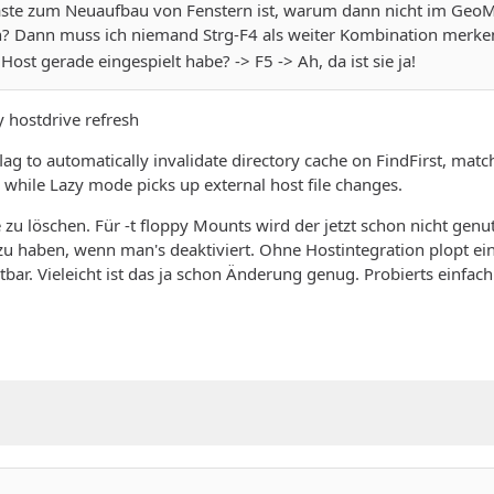
te zum Neuaufbau von Fenstern ist, warum dann nicht im GeoM
en? Dann muss ich niemand Strg-F4 als weiter Kombination merke
ost gerade eingespielt habe? -> F5 -> Ah, da ist sie ja!
y hostdrive refresh
o automatically invalidate directory cache on FindFirst, matchi
 while Lazy mode picks up external host file changes.
 zu löschen. Für -t floppy Mounts wird der jetzt schon nicht ge
u haben, wenn man's deaktiviert. Ohne Hostintegration plopt ei
tbar. Vieleicht ist das ja schon Änderung genug. Probierts einfach