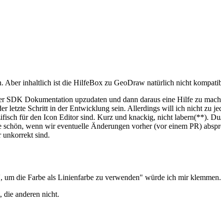
on. Aber inhaltlich ist die HilfeBox zu GeoDraw natürlich nicht komp
in der SDK Dokumentation upzudaten und dann daraus eine Hilfe zu ma
letzte Schritt in der Entwicklung sein. Allerdings will ich nicht zu j
ifisch für den Icon Editor sind. Kurz und knackig, nicht labern(**). 
re schön, wenn wir eventuelle Änderungen vorher (vor einem PR) abspr
 unkorrekt sind.
n', um die Farbe als Linienfarbe zu verwenden" würde ich mir klemmen
 die anderen nicht.