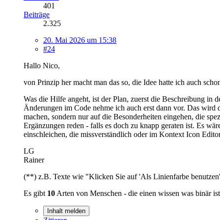
401
Beiträge
2.325
20. Mai 2026 um 15:38
#24
Hallo Nico,
von Prinzip her macht man das so, die Idee hatte ich auch sch
Was die Hilfe angeht, ist der Plan, zuerst die Beschreibung 
Änderungen im Code nehme ich auch erst dann vor. Das wird der 
machen, sondern nur auf die Besonderheiten eingehen, die spez
Ergänzungen reden - falls es doch zu knapp geraten ist. Es wä
einschleichen, die missverständlich oder im Kontext Icon Editor
LG
Rainer
(**) z.B. Texte wie "Klicken Sie auf 'Als Linienfarbe benutze
Es gibt
10
Arten von Menschen - die einen wissen was binär ist,
Inhalt melden