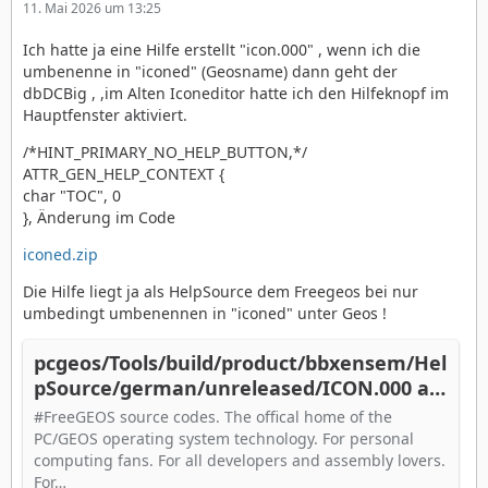
11. Mai 2026 um 13:25
Ich hatte ja eine Hilfe erstellt "icon.000" , wenn ich die
umbenenne in "iconed" (Geosname) dann geht der
dbDCBig , ,im Alten Iconeditor hatte ich den Hilfeknopf im
Hauptfenster aktiviert.
/*HINT_PRIMARY_NO_HELP_BUTTON,*/
ATTR_GEN_HELP_CONTEXT {
char "TOC", 0
}, Änderung im Code
iconed.zip
Die Hilfe liegt ja als HelpSource dem Freegeos bei nur
umbedingt umbenennen in "iconed" unter Geos !
pcgeos/Tools/build/product/bbxensem/Hel
pSource/german/unreleased/ICON.000 at
master · bluewaysw/pcgeos
#FreeGEOS source codes. The offical home of the
PC/GEOS operating system technology. For personal
computing fans. For all developers and assembly lovers.
For…