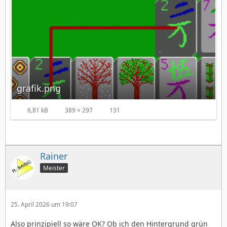
grafik.png
6,81 kB
389 × 297
131
Rainer
Meister
25. April 2026 um 19:07
Also prinzipiell so wäre OK? Ob ich den Hintergrund grün