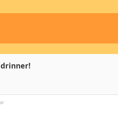
 drinner!
:37