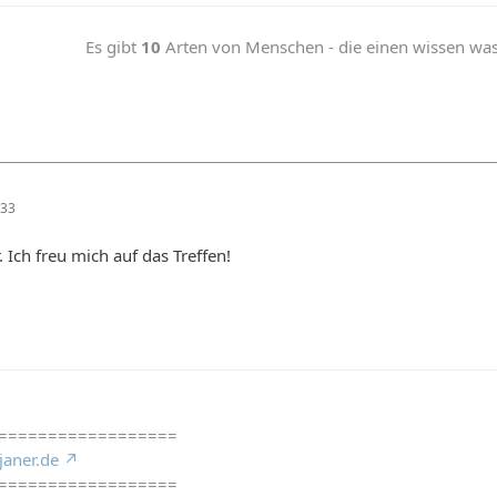
Es gibt
10
Arten von Menschen - die einen wissen was b
:33
 Ich freu mich auf das Treffen!
==================
janer.de
==================