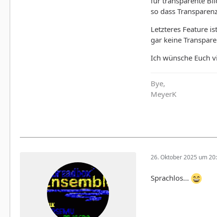
für transparente B
so dass Transparenz
Letzteres Feature i
gar keine Transparen
Ich wünsche Euch v
Bye,
MeyerK
26. Oktober 2025 um 20
Sprachlos...