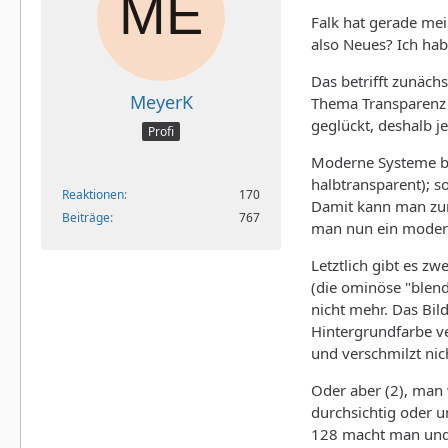
Falk hat gerade mei
also Neues? Ich habe
Das betrifft zunäch
MeyerK
Thema Transparenz v
geglückt, deshalb jet
Profi
Moderne Systeme beg
halbtransparent); s
Reaktionen
170
Damit kann man zum 
Beiträge
767
man nun ein moder
Letztlich gibt es z
(die ominöse "blend
nicht mehr. Das Bil
Hintergrundfarbe ve
und verschmilzt nic
Oder aber (2), man
durchsichtig oder u
128 macht man undu