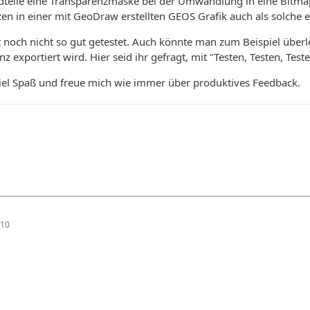
ildteile eine Transparenzmaske bei der Umwandlung in eine Bitm
en in einer mit GeoDraw erstellten GEOS Grafik auch als solche 
st noch nicht so gut getestet. Auch könnte man zum Beispiel überl
z exportiert wird. Hier seid ihr gefragt, mit "Testen, Testen, Tes
iel Spaß und freue mich wie immer über produktives Feedback.
:10