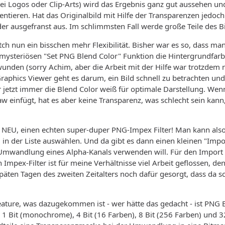
ei Logos oder Clip-Arts) wird das Ergebnis ganz gut aussehen und
ntieren. Hat das Originalbild mit Hilfe der Transparenzen jedoch 
der ausgefranst aus. Im schlimmsten Fall werde große Teile des Bi
tch nun ein bisschen mehr Flexibilität. Bisher war es so, dass ma
mysteriösen "Set PNG Blend Color" Funktion die Hintergrundfarb
wunden (sorry Achim, aber die Arbeit mit der Hilfe war trotzdem 
Graphics Viewer geht es darum, ein Bild schnell zu betrachten und 
 jetzt immer die Blend Color weiß für optimale Darstellung. Wen
 einfügt, hat es aber keine Transparenz, was schlecht sein kann
t, NEU, einen echten super-duper PNG-Impex Filter! Man kann als
 in der Liste auswählen. Und da gibt es dann einen kleinen "Im
e Umwandlung eines Alpha-Kanals verwenden will. Für den Import 
n Impex-Filter ist für meine Verhältnisse viel Arbeit geflossen, d
päten Tagen des zweiten Zeitalters noch dafür gesorgt, dass da sc
ature, was dazugekommen ist - wer hätte das gedacht - ist PNG E
 1 Bit (monochrome), 4 Bit (16 Farben), 8 Bit (256 Farben) und 32