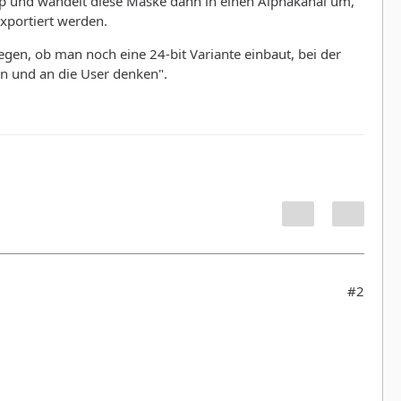
ap und wandelt diese Maske dann in einen Alphakanal um,
exportiert werden.
egen, ob man noch eine 24-bit Variante einbaut, bei der
ten und an die User denken".
#2