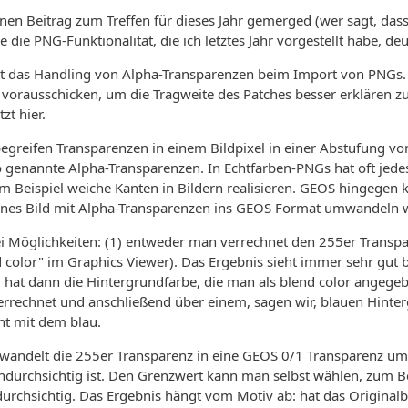
nen Beitrag zum Treffen für dieses Jahr gemerged (wer sagt, das
 die PNG-Funktionalität, die ich letztes Jahr vorgestellt habe, deu
st das Handling von Alpha-Transparenzen beim Import von PNGs. 
orausschicken, um die Tragweite des Patches besser erklären zu kö
zt hier.
reifen Transparenzen in einem Bildpixel in einer Abstufung von
o genannte Alpha-Transparenzen. In Echtfarben-PNGs hat oft jede
Beispiel weiche Kanten in Bildern realisieren. GEOS hingegen kan
nes Bild mit Alpha-Transparenzen ins GEOS Format umwandeln 
wei Möglichkeiten: (1) entweder man verrechnet den 255er Transp
 color" im Graphics Viewer). Das Ergebnis sieht immer sehr gut b
d hat dann die Hintergrundfarbe, die man als blend color angeg
rrechnet und anschließend über einem, sagen wir, blauen Hinter
ht mit dem blau.
 wandelt die 255er Transparenz in eine GEOS 0/1 Transparenz um
ndurchsichtig ist. Den Grenzwert kann man selbst wählen, zum Be
rchsichtig. Das Ergebnis hängt vom Motiv ab: hat das Originalb