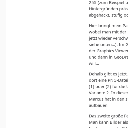
255 (zum Beispiel b
Hintergründen präse
abgehackt, stufig o
Hier bringt mein Pa
wobei man mit der 
jetzt wieder versch
siehe unten...). Im 
der Graphics Viewer
und dann in GeoDraw
will...
Dehalb gibt es jetz
dort eine PNG-Datei
(1) oder (2) für di
Variante 2. In diese
Marcus hat in den s
aufbauen.
Das zweite große Fe
Man kann Bilder als