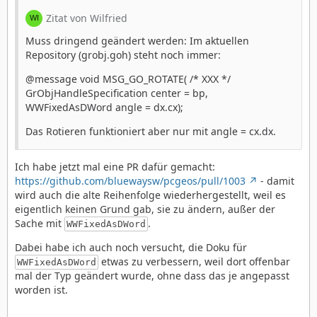
Zitat von Wilfried
Muss dringend geändert werden: Im aktuellen
Repository (grobj.goh) steht noch immer:
@message void MSG_GO_ROTATE( /* XXX */
GrObjHandleSpecification center = bp,
WWFixedAsDWord angle = dx.cx);
Das Rotieren funktioniert aber nur mit angle = cx.dx.
Ich habe jetzt mal eine PR dafür gemacht:
https://github.com/bluewaysw/pcgeos/pull/1003
- damit
wird auch die alte Reihenfolge wiederhergestellt, weil es
eigentlich keinen Grund gab, sie zu ändern, außer der
Sache mit
.
WWFixedAsDWord
Dabei habe ich auch noch versucht, die Doku für
etwas zu verbessern, weil dort offenbar
WWFixedAsDWord
mal der Typ geändert wurde, ohne dass das je angepasst
worden ist.