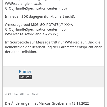
WWFixed angle = cx.dx,
GrObjHandleSpecification center = bp);
Im neuen SDK dagegen (funktioniert nicht):
@message void MSG_GO_ROTATE( /* XXX*/
GrObjHandleSpecification center = bp,
WWFixedAsDWord angle = dx.cx);
Im Sourcecode zur Message tritt nur WWFixed auf. Und die
Reihenfolge der Bearbeitung der Parameter entspricht eher
der alten Definition.
Rainer
Meister
4. Oktober 2025 um 09:48
Die Änderungen hat Marcus Groeber am 12.11.2022