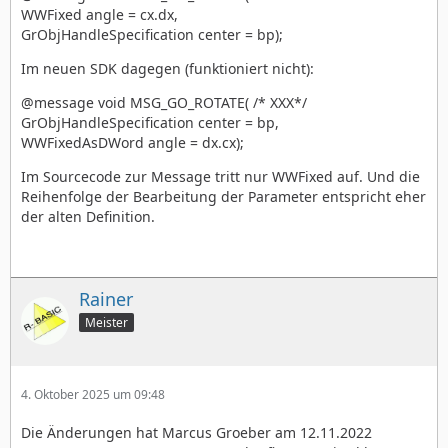
WWFixed angle = cx.dx,
GrObjHandleSpecification center = bp);
Im neuen SDK dagegen (funktioniert nicht):
@message void MSG_GO_ROTATE( /* XXX*/
GrObjHandleSpecification center = bp,
WWFixedAsDWord angle = dx.cx);
Im Sourcecode zur Message tritt nur WWFixed auf. Und die
Reihenfolge der Bearbeitung der Parameter entspricht eher
der alten Definition.
Rainer
Meister
4. Oktober 2025 um 09:48
Die Änderungen hat Marcus Groeber am 12.11.2022