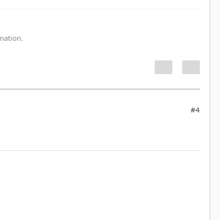
:
rmation.
#4