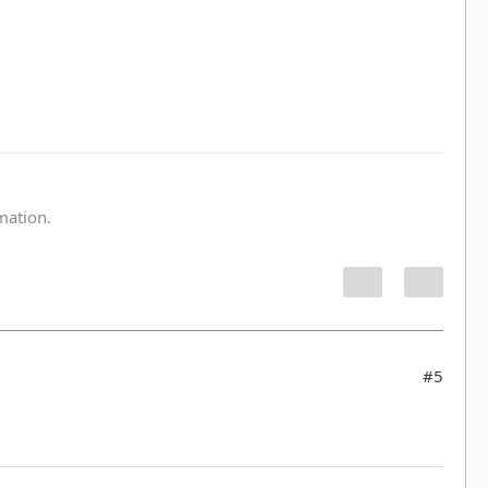
:
rmation.
#5