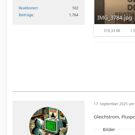
Reaktionen
102
Beiträge
1.764
IMG_3784.jpg
318,33 kB
1.5
17. September 2025 um 
Gleichstrom, Plusp
Bilder