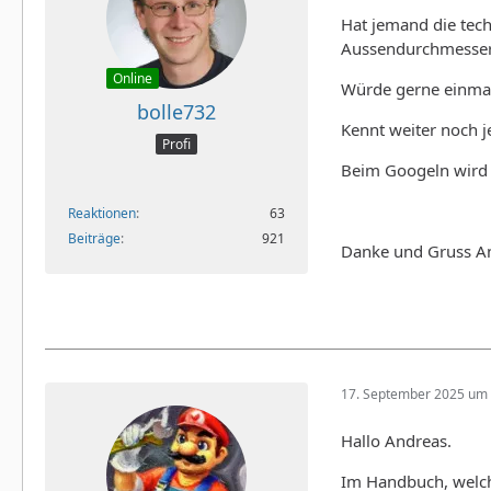
Hat jemand die tec
Aussendurchmesser
Online
Würde gerne einmal 
bolle732
Kennt weiter noch j
Profi
Beim Googeln wird j
Reaktionen
63
Beiträge
921
Danke und Gruss A
17. September 2025 um 
Hallo Andreas.
Im Handbuch, welch