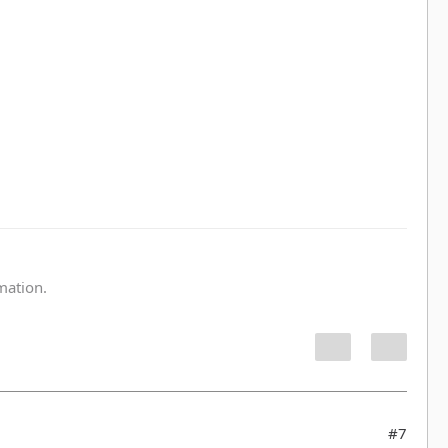
:
rmation.
#7