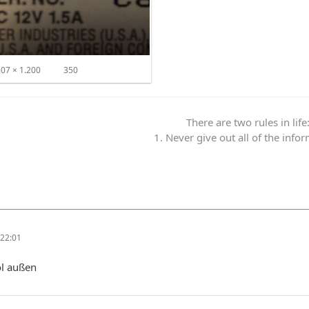
07 × 1.200
350
There are two rules in life
1. Never give out all of the info
22:01
ol außen