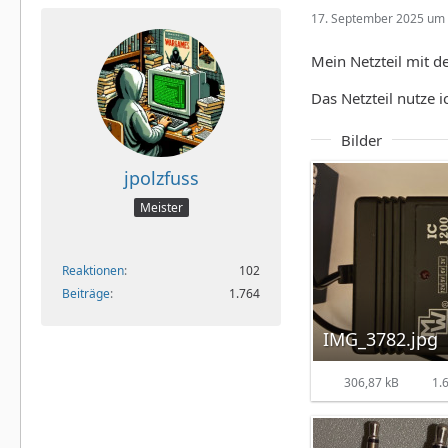
17. September 2025 um 
Mein Netzteil mit d
Das Netzteil nutze 
Bilder
jpolzfuss
Meister
Reaktionen
102
Beiträge
1.764
IMG_3782.jpg
306,87 kB
1.6