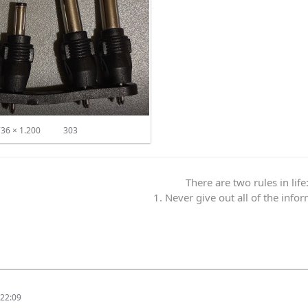
36 × 1.200
303
There are two rules in life
1. Never give out all of the info
22:09