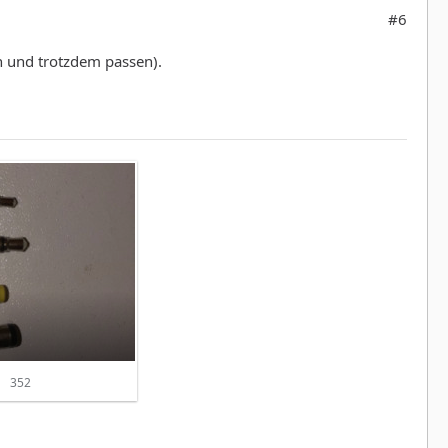
#6
n und trotzdem passen).
352