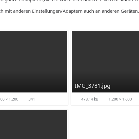
ich mit anderen Einstellungen/Adaptern auch an anderen Geräten.
IMG_3781.jpg
00 × 1.200
341
478,14 kB
1.200 × 1.600