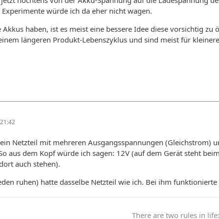
 jetzt höchtens von der Akku-Spannung auf die Ladespannung des 
t. Experimente würde ich da eher nicht wagen.
e Akkus haben, ist es meist eine bessere Idee diese vorsichtig zu
einem längeren Produkt-Lebenszyklus und sind meist für kleineres
21:42
o ein Netzteil mit mehreren Ausgangsspannungen (Gleichstrom)
So aus dem Kopf würde ich sagen: 12V (auf dem Gerät steht beim
dort auch stehen).
den ruhen) hatte dasselbe Netzteil wie ich. Bei ihm funktionierte 
There are two rules in life