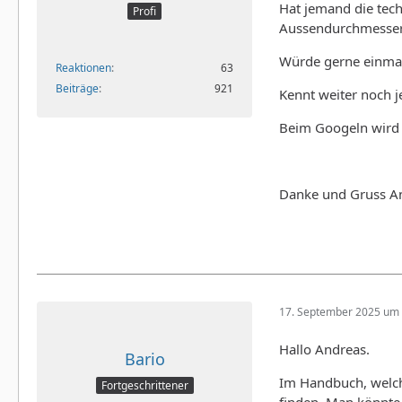
Hat jemand die tec
Profi
Aussendurchmesser
Würde gerne einmal 
Reaktionen
63
Beiträge
921
Kennt weiter noch j
Beim Googeln wird j
Danke und Gruss A
17. September 2025 um 
Hallo Andreas.
Bario
Im Handbuch, welch
Fortgeschrittener