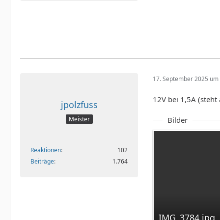
17. September 2025 um 
12V bei 1,5A (steh
jpolzfuss
Bilder
Meister
Reaktionen
102
Beiträge
1.764
IMG_3784.jpg