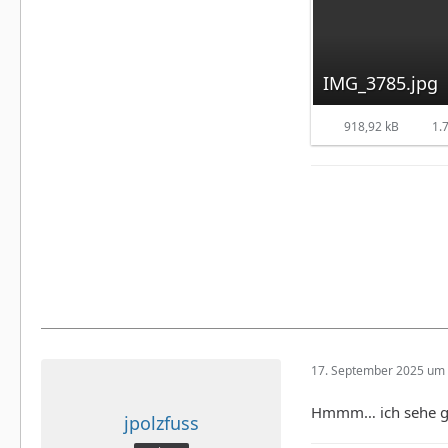
IMG_3785.jpg
918,92 kB
1.7
17. September 2025 um 
Hmmm… ich sehe gera
jpolzfuss