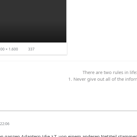
00 × 1.600
337
There are two rules in life
1. Never give out all of the info
22:06
en ganzen Adaptern (die z.T. von einem anderen Netzteil stamme