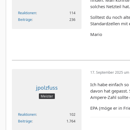
finden. Man könnte
solches Netzteil ha
Reaktionen
114
Solltest du noch alt
Beiträge
236
Standardzellen mit 
Mario
17. September 2025 um 
Ich habe einfach s
jpolzfuss
davon hat gepasst. 
Meister
Ampere-Zahl sollte 
EPA (möge er in Frie
Reaktionen
102
Beiträge
1.764