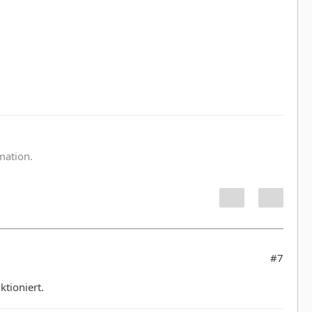
:
rmation.
#7
tioniert.