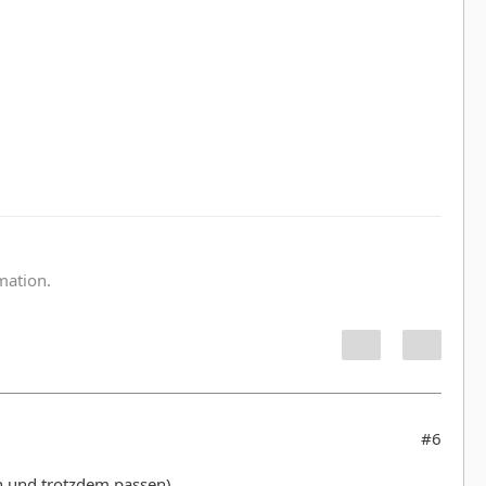
:
rmation.
#6
n und trotzdem passen).