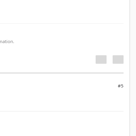
:
rmation.
#5