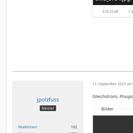
318,33 kB
1.5
17. September 2025 um 
Gleichstrom, Plusp
jpolzfuss
Bilder
Meister
Reaktionen
102