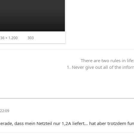
36 × 1.200
303
There are two rules in life
1. Never give out all of the info
22:09
de, dass mein Netzteil nur 1,2A liefert… hat aber trotzdem funk