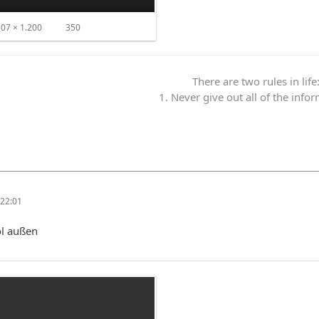
07 × 1.200
350
There are two rules in life
1. Never give out all of the info
22:01
ol außen