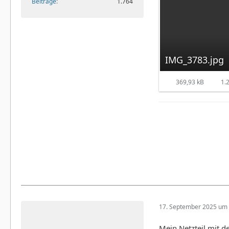
Beiträge
1.764
IMG_3783.jpg
369,93 kB
1.2
17. September 2025 um 
Mein Netzteil mit d