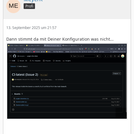
Profi
13. September 2025 um 21:57
Dann stimmt da mit Deiner Konfiguration was nicht...