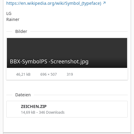
https://en.wikipedia.org/wiki/Symbol_(typeface)
LG
Rainer
Bilder
BBX-SymbolPS -Screenshot.jpg
46,21 kB
696 × 507
319
Dateien
ZEICHEN.ZIP
14,69 kB – 346 Downloads