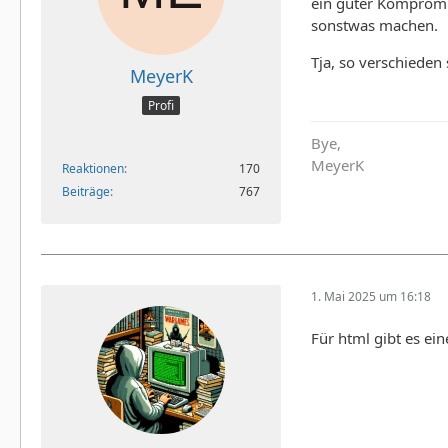
ein guter Kompromi
sonstwas machen.
Tja, so verschieden 
MeyerK
Profi
Bye,
MeyerK
Reaktionen
170
Beiträge
767
1. Mai 2025 um 16:18
Für html gibt es ein