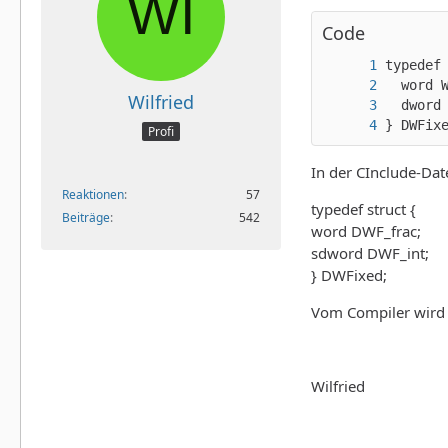
Code
Wilfried
} DWFix
Profi
In der CInclude-Date
Reaktionen
57
typedef struct {
Beiträge
542
word DWF_frac;
sdword DWF_int;
} DWFixed;
Vom Compiler wird d
Wilfried