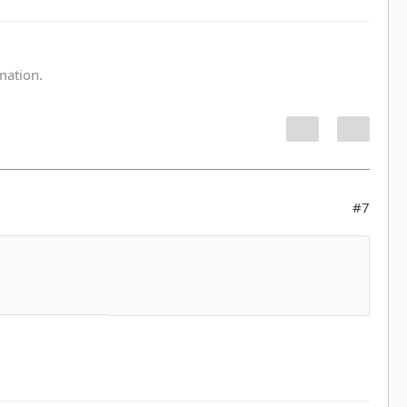
:
rmation.
#7