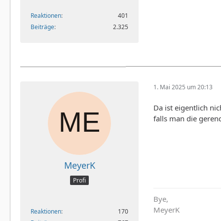
Reaktionen
401
Beiträge
2.325
1. Mai 2025 um 20:13
Da ist eigentlich n
falls man die geren
MeyerK
Profi
Bye,
MeyerK
Reaktionen
170