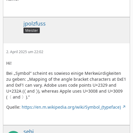
jpolzfuss
Meister
2. April 2025 um 22:02
Hi!
Bei „Symbol“ scheint es sowieso einige Merkwürdigkeiten
zu geben: „Mapping of the angle bracket characters at 0xE1
and 0xF1 can vary. Adobe uses code points U+2329 and
U+232A (〈 and 〉), whereas Apple uses U+3008 and U+3009
(〈 and 〉).“
Quelle:
https://en.m.wikipedia.org/wiki/Symbol_(typeface)
sebi