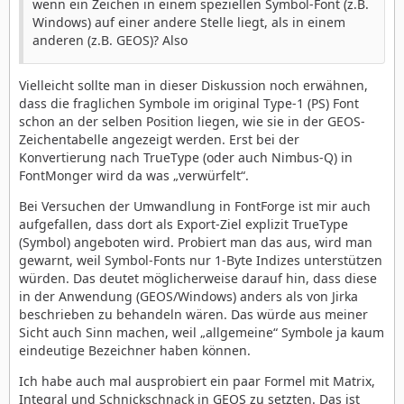
wenn ein Zeichen in einem speziellen Symbol-Font (z.B.
Windows) auf einer andere Stelle liegt, als in einem
anderen (z.B. GEOS)? Also
Vielleicht sollte man in dieser Diskussion noch erwähnen,
dass die fraglichen Symbole im original Type-1 (PS) Font
schon an der selben Position liegen, wie sie in der GEOS-
Zeichentabelle angezeigt werden. Erst bei der
Konvertierung nach TrueType (oder auch Nimbus-Q) in
FontMonger wird da was „verwürfelt“.
Bei Versuchen der Umwandlung in FontForge ist mir auch
aufgefallen, dass dort als Export-Ziel explizit TrueType
(Symbol) angeboten wird. Probiert man das aus, wird man
gewarnt, weil Symbol-Fonts nur 1-Byte Indizes unterstützen
würden. Das deutet möglicherweise darauf hin, dass diese
in der Anwendung (GEOS/Windows) anders als von Jirka
beschrieben zu behandeln wären. Das würde aus meiner
Sicht auch Sinn machen, weil „allgemeine“ Symbole ja kaum
eindeutige Bezeichner haben können.
Ich habe auch mal ausprobiert ein paar Formel mit Matrix,
Integral und Schnickschnack in GEOS zu setzten. Das ist