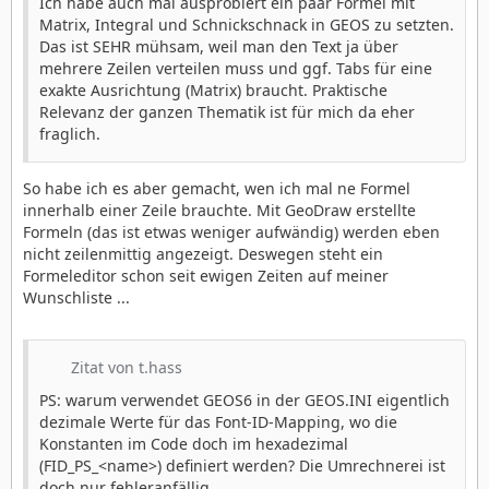
Ich habe auch mal ausprobiert ein paar Formel mit
Matrix, Integral und Schnickschnack in GEOS zu setzten.
Das ist SEHR mühsam, weil man den Text ja über
mehrere Zeilen verteilen muss und ggf. Tabs für eine
exakte Ausrichtung (Matrix) braucht. Praktische
Relevanz der ganzen Thematik ist für mich da eher
fraglich.
So habe ich es aber gemacht, wen ich mal ne Formel
innerhalb einer Zeile brauchte. Mit GeoDraw erstellte
Formeln (das ist etwas weniger aufwändig) werden eben
nicht zeilenmittig angezeigt. Deswegen steht ein
Formeleditor schon seit ewigen Zeiten auf meiner
Wunschliste ...
Zitat von t.hass
PS: warum verwendet GEOS6 in der GEOS.INI eigentlich
dezimale Werte für das Font-ID-Mapping, wo die
Konstanten im Code doch im hexadezimal
(FID_PS_<name>) definiert werden? Die Umrechnerei ist
doch nur fehleranfällig.