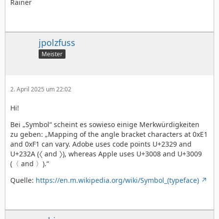
Rainer
jpolzfuss
Meister
2. April 2025 um 22:02
Hi!
Bei „Symbol“ scheint es sowieso einige Merkwürdigkeiten
zu geben: „Mapping of the angle bracket characters at 0xE1
and 0xF1 can vary. Adobe uses code points U+2329 and
U+232A (〈 and 〉), whereas Apple uses U+3008 and U+3009
(〈 and 〉).“
Quelle:
https://en.m.wikipedia.org/wiki/Symbol_(typeface)