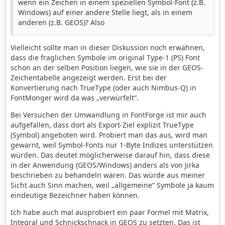
wenn ein Zeichen in einem speziellen Symbol-Font (z.B.
Windows) auf einer andere Stelle liegt, als in einem
anderen (z.B. GEOS)? Also
Vielleicht sollte man in dieser Diskussion noch erwähnen,
dass die fraglichen Symbole im original Type-1 (PS) Font
schon an der selben Position liegen, wie sie in der GEOS-
Zeichentabelle angezeigt werden. Erst bei der
Konvertierung nach TrueType (oder auch Nimbus-Q) in
FontMonger wird da was „verwürfelt“.
Bei Versuchen der Umwandlung in FontForge ist mir auch
aufgefallen, dass dort als Export-Ziel explizit TrueType
(Symbol) angeboten wird. Probiert man das aus, wird man
gewarnt, weil Symbol-Fonts nur 1-Byte Indizes unterstützen
würden. Das deutet möglicherweise darauf hin, dass diese
in der Anwendung (GEOS/Windows) anders als von Jirka
beschrieben zu behandeln wären. Das würde aus meiner
Sicht auch Sinn machen, weil „allgemeine“ Symbole ja kaum
eindeutige Bezeichner haben können.
Ich habe auch mal ausprobiert ein paar Formel mit Matrix,
Integral und Schnickschnack in GEOS zu setzten. Das ist