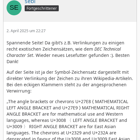
sebi
Fortgeschrittener
2. April 2025 um 22:27
Spannende Seite! Da gibt’s z.B. Verlinkungen zu einigen
recht exotischen Zeichensätzen, wie dem
DEC Technical
Character Set
. Wieder neues Lesefutter gefunden :). Besten
Dank!
Auf der Seite ist ja der Symbol-Zeichensatz dargestellt mit
direkter Verlinkung der Zeichen zu ihren Wikipedia-Artikeln.
Bei den eckigen Klammern steht zu der angesprochenen
Verwirrung:
„The angle brackets or chevrons U+27E8 ⟨ MATHEMATICAL
LEFT ANGLE BRACKET and U+27E9 ⟩ MATHEMATICAL RIGHT
ANGLE BRACKET are for mathematical use and Western
languages, whereas U+3008 〈 LEFT ANGLE BRACKET and
U+3009 〉 RIGHT ANGLE BRACKET are for East Asian
languages. The chevrons at U+2329 and U+232A are
deprecated in favour of the U+3008 and U+3009 East Asian