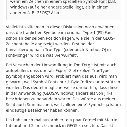
wenn ein Zeichen in einem speziellen Symbol-Font (z.B.
Windows) auf einer andere Stelle liegt, als in einem
anderen (z.B. GEOS)? Also
Vielleicht sollte man in dieser Diskussion noch erwähnen,
dass die fraglichen Symbole im original Type-1 (PS) Font
schon an der selben Position liegen, wie sie in der GEOS-
Zeichentabelle angezeigt werden. Erst bei der
Konvertierung nach TrueType (oder auch Nimbus-Q) in
FontMonger wird da was „verwürfelt“.
Bei Versuchen der Umwandlung in FontForge ist mir auch
aufgefallen, dass dort als Export-Ziel explizit TrueType
(Symbol) angeboten wird. Probiert man das aus, wird man
gewarnt, weil Symbol-Fonts nur 1-Byte Indizes unterstützen
würden. Das deutet möglicherweise darauf hin, dass diese
in der Anwendung (GEOS/Windows) anders als von Jirka
beschrieben zu behandeln wären. Das würde aus meiner
Sicht auch Sinn machen, weil „allgemeine“ Symbole ja kaum
eindeutige Bezeichner haben können.
Ich habe auch mal ausprobiert ein paar Formel mit Matrix,
Integral und Schnickschnack in GEOS zu setzten. Das ist