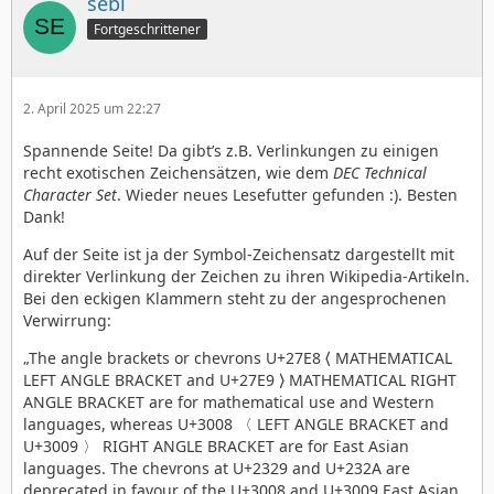
sebi
Fortgeschrittener
2. April 2025 um 22:27
Spannende Seite! Da gibt’s z.B. Verlinkungen zu einigen
recht exotischen Zeichensätzen, wie dem
DEC Technical
Character Set
. Wieder neues Lesefutter gefunden :). Besten
Dank!
Auf der Seite ist ja der Symbol-Zeichensatz dargestellt mit
direkter Verlinkung der Zeichen zu ihren Wikipedia-Artikeln.
Bei den eckigen Klammern steht zu der angesprochenen
Verwirrung:
„The angle brackets or chevrons U+27E8 ⟨ MATHEMATICAL
LEFT ANGLE BRACKET and U+27E9 ⟩ MATHEMATICAL RIGHT
ANGLE BRACKET are for mathematical use and Western
languages, whereas U+3008 〈 LEFT ANGLE BRACKET and
U+3009 〉 RIGHT ANGLE BRACKET are for East Asian
languages. The chevrons at U+2329 and U+232A are
deprecated in favour of the U+3008 and U+3009 East Asian