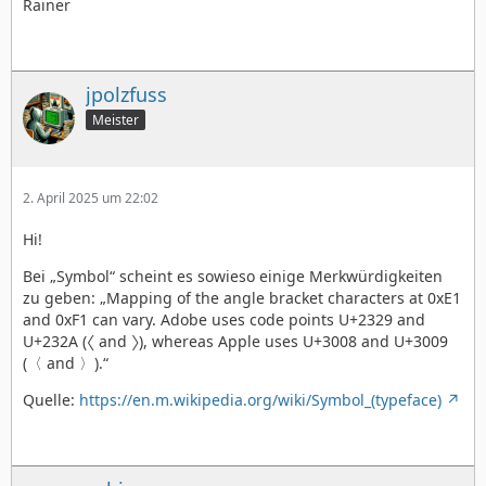
Rainer
jpolzfuss
Meister
2. April 2025 um 22:02
Hi!
Bei „Symbol“ scheint es sowieso einige Merkwürdigkeiten
zu geben: „Mapping of the angle bracket characters at 0xE1
and 0xF1 can vary. Adobe uses code points U+2329 and
U+232A (〈 and 〉), whereas Apple uses U+3008 and U+3009
(〈 and 〉).“
Quelle:
https://en.m.wikipedia.org/wiki/Symbol_(typeface)