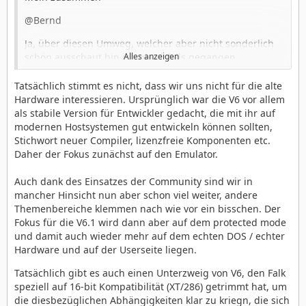
@Bernd
Ja, über diesen Umweg, welcher aber nicht sonderlich
schön ausschaut bin ich gleichfalls gegangen…
Alles anzeigen
erinnere mich aber auch noch daran, dass mit diesem
andere Schwierigkeiten aufkamen, wenn man die
Tatsächlich stimmt es nicht, dass wir uns nicht für die alte
erstellten Arbeiten/Texte in andere Formate speichert
Hardware interessieren. Ursprünglich war die V6 vor allem
um diese mit anderen Programmen bearbeiten zu
als stabile Version für Entwickler gedacht, die mit ihr auf
können.
modernen Hostsystemen gut entwickeln können sollten,
Stichwort neuer Compiler, lizenzfreie Komponenten etc.
Ich Danke Euch zumindest für Eure Zeit, in den
Daher der Fokus zunächst auf den Emulator.
Erinnerungen zu suchen.
Auch dank des Einsatzes der Community sind wir in
Meine mich nur schwach noch daran zu erinnern, dass
mancher Hinsicht nun aber schon viel weiter, andere
ich die Geos.ini manuell modifiziert hatte um dieses
Themenbereiche klemmen nach wie vor ein bisschen. Der
Ergebnis zu erzielen, so wie ich dies mit dem
Fokus für die V6.1 wird dann aber auf dem protected mode
Systemfont machte, um ihn als klar und brilliant
und damit auch wieder mehr auf dem echten DOS / echter
lesbaren Font bei der Texteingabe nutzen zu können.
Hardware und auf der Userseite liegen.
Hab diese Einstellung leider verloren, weil ich die
interne HDD des Toshiba T3100sx formatiert hab, bevor
Tatsächlich gibt es auch einen Unterzweig von V6, den Falk
ich diese sichern konnte.
speziell auf 16-bit Kompatibilität (XT/286) getrimmt hat, um
die diesbezüglichen Abhängigkeiten klar zu kriegn, die sich
Mir ist klar, dass der generelle Fokus auf dem Emulator