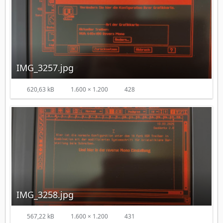
IMG_3257.jpg
620,63 kB
1.600 × 1.200
428
IMG_3258.jpg
567,22 kB
1.600 × 1.200
431