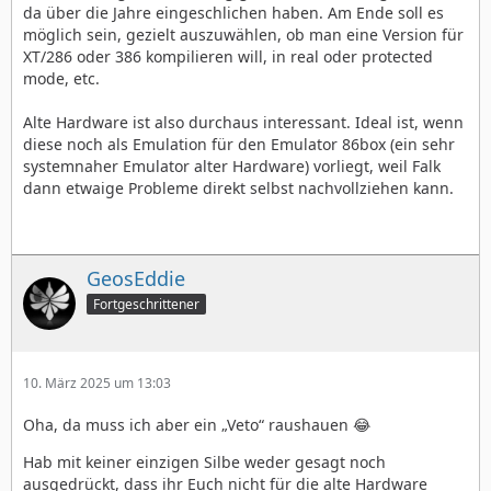
da über die Jahre eingeschlichen haben. Am Ende soll es
und heutigen Systemsn liegt. Ich bin halt zu nastalgisch
möglich sein, gezielt auszuwählen, ob man eine Version für
und arbeite halt eben noch mit nativ alter Hardware
XT/286 oder 386 kompilieren will, in real oder protected
und scheitere dann halt an den Hürden der
mode, etc.
Graphikmodis… jedoch verständlich, wenn man darin
keine Zeit mehr versenken will.
Alte Hardware ist also durchaus interessant. Ideal ist, wenn
diese noch als Emulation für den Emulator 86box (ein sehr
16 sowie 256 Farb Modi’s für ältere Modelle sind bei mir
systemnaher Emulator alter Hardware) vorliegt, weil Falk
halt vorhanden und folglich auch der Wunsch dazu…
dann etwaige Probleme direkt selbst nachvollziehen kann.
Besitze noch einen NEC Multisync mit 1.440x900 sowie
halt den GraustufenMonitor mit seiner immensen
Auflösung von 2560x2048… nun ja, vielleicht klappt dies
ja noch irgendwann einmal.
GeosEddie
Fortgeschrittener
10. März 2025 um 13:03
Oha, da muss ich aber ein „Veto“ raushauen 😂
Hab mit keiner einzigen Silbe weder gesagt noch
ausgedrückt, dass ihr Euch nicht für die alte Hardware