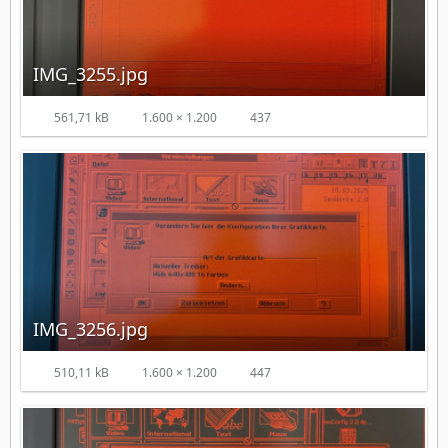
IMG_3255.jpg
561,71 kB
1.600 × 1.200
437
IMG_3256.jpg
510,11 kB
1.600 × 1.200
447