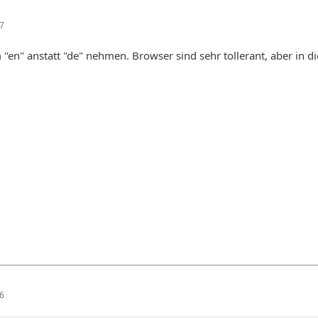
07
"en" anstatt "de" nehmen. Browser sind sehr tollerant, aber in die
16