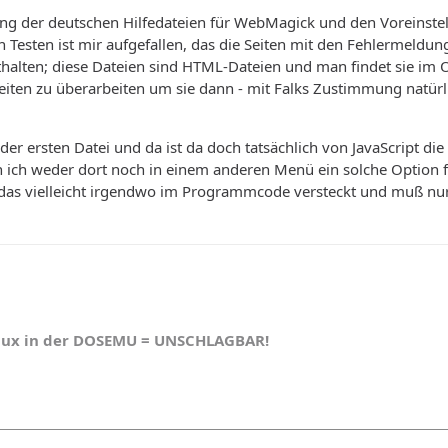
ng der deutschen Hilfedateien für WebMagick und den Voreinstel
 Testen ist mir aufgefallen, das die Seiten mit den Fehlermeld
alten; diese Dateien sind HTML-Dateien und man findet sie im Ord
ten zu überarbeiten um sie dann - mit Falks Zustimmung natürlic
 der ersten Datei und da ist da doch tatsächlich von JavaScript di
n ich weder dort noch in einem anderen Menü ein solche Option 
t das vielleicht irgendwo im Programmcode versteckt und muß nu
nux in der DOSEMU = UNSCHLAGBAR!