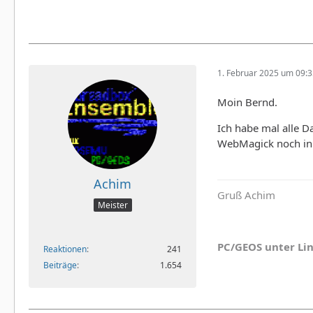
1. Februar 2025 um 09:
Moin Bernd.
Ich habe mal alle Da
WebMagick noch in Fi
Achim
Gruß Achim
Meister
PC/GEOS unter Li
Reaktionen
241
Beiträge
1.654