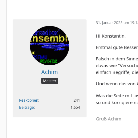
31. Januar 2025 um 19:1
Hi Konstantin.
Erstmal gute Besse
Falsch in dem Sinne
etwas wie "Versuche
Achim
einfach Begriffe, di
Meister
Und wenn das von Ch
Was die Seite mit J
Reaktionen
241
so und korrigiere nur
Beiträge
1.654
Gruß Achim