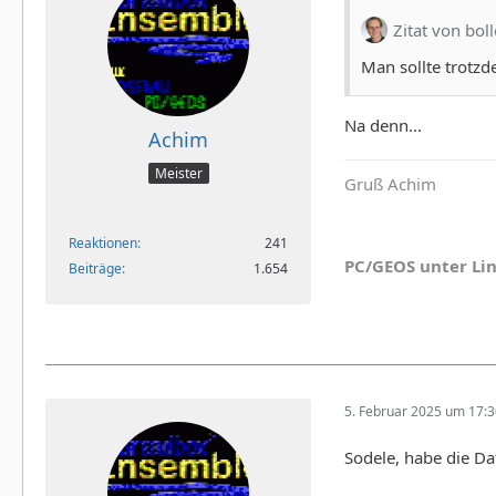
Zitat von bol
Man sollte trotzde
Na denn...
Achim
Meister
Gruß Achim
Reaktionen
241
PC/GEOS unter Li
Beiträge
1.654
5. Februar 2025 um 17:
Sodele, habe die D