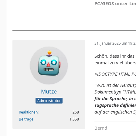
PC/GEOS unter Li
31. Januar 2025 um 19:2
Schön, dass ihr das
einmal zu viel übers
<!DOCTYPE HTML PUB
"W3C ist der Heraus
Mütze
Dokumenttyp "HTML" 
für die Sprache, in
Administrator
Tagsprache definier
auf der englischen S
Reaktionen
268
Beiträge
1.558
Bernd