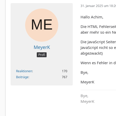
31. Januar 2025 um 18:2
Hallo Achim,
Die HTML Fehlerseit
aber mehr so ein Ne
Die JavaScript Seit
MeyerK
JavaScript nicht so
abgezwackt)
Profi
Wenn es Fehler in d
Reaktionen
170
Bye,
Beiträge
767
MeyerK
Bye,
MeyerK