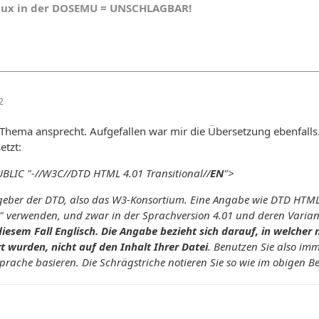
nux in der DOSEMU = UNSCHLAGBAR!
2
 Thema ansprecht. Aufgefallen war mir die Übersetzung ebenfalls. 
etzt:
LIC "-//W3C//DTD HTML 4.01 Transitional//
EN
">
geber der DTD, also das W3-Konsortium. Eine Angabe wie DTD HTML 4
verwenden, und zwar in der Sprachversion 4.01 und deren Variant
 diesem Fall Englisch. Die Angabe bezieht sich darauf, in welche
t wurden, nicht auf den Inhalt Ihrer Datei
. Benutzen Sie also i
prache basieren. Die Schrägstriche notieren Sie so wie im obigen Bei