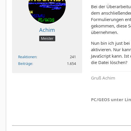
Bei der Überarbeitu
dem anschließenden
Formulierungen enth
gekommen, diese Sei
Achim
übernehmen.
Meister
Nun bin ich just bei
aktivieren. Nur kan
JavaScript kann. Is
Reaktionen
241
die Datei löschen?
Beiträge
1.654
Gruß Achim
PC/GEOS unter Li