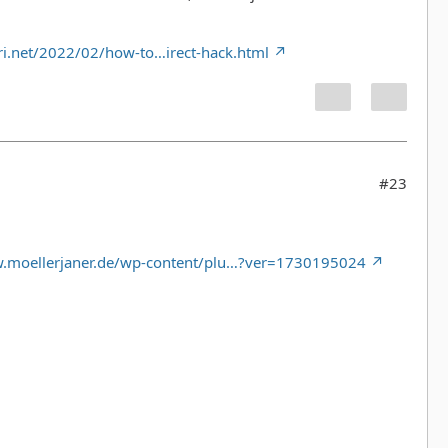
uri.net/2022/02/how-to…irect-hack.html
#23
w.moellerjaner.de/wp-content/plu…?ver=1730195024