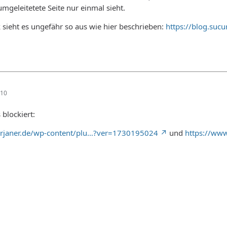
mgeleitetete Seite nur einmal sieht.
k sieht es ungefähr so aus wie hier beschrieben:
https://blog.suc
:10
 blockiert:
erjaner.de/wp-content/plu…?ver=1730195024
und
https://ww