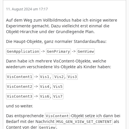
11. August 2024 um 17:17
Auf dem Weg zum Vollbildmodus habe ich einige weitere
Experimente gemacht. Dazu vielleicht erst einmal die
Objekt-Hirarchie und der Grundlegende Plan.
Die Haupt-Objekte, ganz normaler Standardaufbau:
->
->
GenApplication
GenPrimary
GenView
Dann habe ich mehrere VisContent-Objekte, welche
wiederum verschiedene Vis-Objekte als Kinder haben:
->
,
VisContent1
Vis1,
Vis2
Vis3
->
,
VisContent2
Vis4
Vis5
->
,
VisContent3
Vis6
Vis7
und so weiter.
Das entsprechende
-Objekt setze ich dann bei
VisContent
Bedarf mit der Nachricht
als
MSG_GEN_VIEW_SET_CONTENT
Content von der
.
GenView