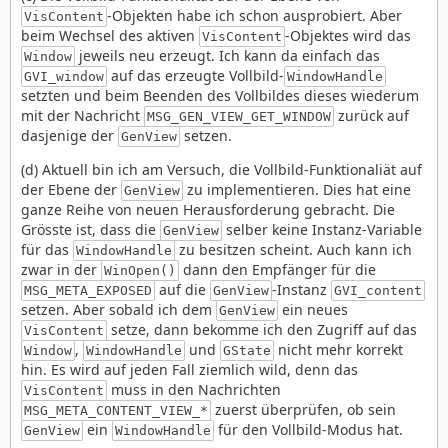
-Objekten habe ich schon ausprobiert. Aber
VisContent
beim Wechsel des aktiven
-Objektes wird das
VisContent
jeweils neu erzeugt. Ich kann da einfach das
Window
auf das erzeugte Vollbild-
GVI_window
WindowHandle
setzten und beim Beenden des Vollbildes dieses wiederum
mit der Nachricht
zurück auf
MSG_GEN_VIEW_GET_WINDOW
dasjenige der
setzen.
GenView
(d) Aktuell bin ich am Versuch, die Vollbild-Funktionaliät auf
der Ebene der
zu implementieren. Dies hat eine
GenView
ganze Reihe von neuen Herausforderung gebracht. Die
Grösste ist, dass die
selber keine Instanz-Variable
GenView
für das
zu besitzen scheint. Auch kann ich
WindowHandle
zwar in der
dann den Empfänger für die
WinOpen()
auf die
-Instanz
MSG_META_EXPOSED
GenView
GVI_content
setzen. Aber sobald ich dem
ein neues
GenView
setze, dann bekomme ich den Zugriff auf das
VisContent
,
und
nicht mehr korrekt
Window
WindowHandle
GState
hin. Es wird auf jeden Fall ziemlich wild, denn das
muss in den Nachrichten
VisContent
zuerst überprüfen, ob sein
MSG_META_CONTENT_VIEW_*
ein
für den Vollbild-Modus hat.
GenView
WindowHandle