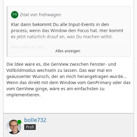
Zitat von frehwagen
Klar dann bekommt Du alle Input-Events in den
process, wenn das Window den Focus hat. Hier kommt
es jetzt natürlich drauf an, was Du machen willst.
Wie wäre es mit :
Alles anzeigen
ATTR_GEN_DISPLAY_MAXIMIZED_STATE
Die Idee wäre es, die GenView zwischen Fenster- und
ATTR_GEN_WINDOW_CUSTOM_WINDOW
Vollbildmodus wechseln zu lassen. Das war mal ein
geäusserter Wunsch, der an mich herangetragen wurde...
HINT_WINDOW_NO_CONSTRAINTS
Wenn das direkt mit dem Window vom GenPrimary oder das
vom GenView ginge, wäre es am einfachsten zu
VG, Falk \\ blueway.Softworks
implementieren.
bolle732
Online
Profi