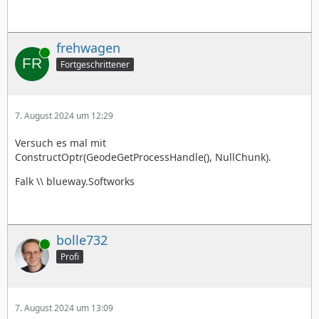
frehwagen
Online
Fortgeschrittener
7. August 2024 um 12:29
Versuch es mal mit
ConstructOptr(GeodeGetProcessHandle(), NullChunk).
Falk \\ blueway.Softworks
bolle732
Online
Profi
7. August 2024 um 13:09