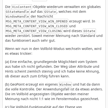
Die
-Objekte wiederum verwalten ein globales
VisContent
auf das
, welches mit dem
GStateHandle
GState
der Nachricht
WindowHandle
erzeugt wird. In
MSG_META_CONTENT_VIEW_WIN_OPENED
und
MSG_META_CONTENT_VIEW_WIN_CLOSED
wird dieses
MSG_META_CONTENT_VIEW_CLOSING
GState
wieder zerstört. Soweit meiner Meinung nach Standard und
das funktioniert auch sehr gut.
Wenn wir nun in den Vollbild-Modus wechseln wollen, wird
es etwas trickier:
(a) Eine einfache, grundlegende Möglichkeit vom System
aus habe ich nicht gefunden. Der Weg über Attribute und
Hints scheint ziemlich steinig und ich habe keine Ahnung,
ob dieser auch zum Erfolg führen kann.
(b) GeoPoint erzeugt ein eigenes
und hat da dann
Window
die volle Kontrolle. Der Anwendungsfall ist da etwas anders.
Die im Vollbild angezeigten Objekte werden meiner
Meinung nach nicht 1:1 wie im Fenstermodus gezeichnet.
(c) Die Vollbild-Funktionalität auf der Ebene von