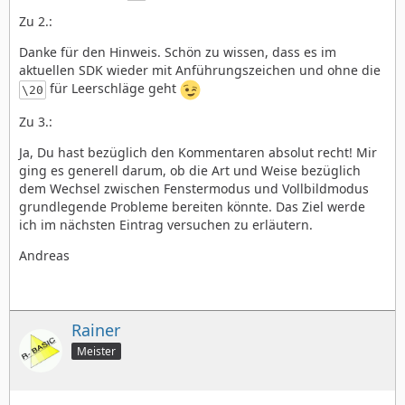
Deswegen compilierte das Programm bei mir zuerst
Zu 2.:
nicht.
Danke für den Hinweis. Schön zu wissen, dass es im
3. Es ist immer relativ schwer, bei einem vollständig
aktuellen SDK wieder mit Anführungszeichen und ohne die
unkommentierten Code zu sehen, worauf du
für Leerschläge geht
\20
hinauswillst. Ich sehe nichts, was ich als problematisch
ansehen würde. Für ein Spiel wie Ladder würde ich
Zu 3.:
aber direkt die VIS_DRAW vom VisContent nehmen, nicht
den Umweg über ein extra Vis-Objekt. Das Objekt
Ja, Du hast bezüglich den Kommentaren absolut recht! Mir
"FullText" und die dazugehörige Klasse ist im
ging es generell darum, ob die Art und Weise bezüglich
Beispielcode nicht zwingend erforderlich.
dem Wechsel zwischen Fenstermodus und Vollbildmodus
grundlegende Probleme bereiten könnte. Das Ziel werde
ich im nächsten Eintrag versuchen zu erläutern.
Andreas
Rainer
Meister