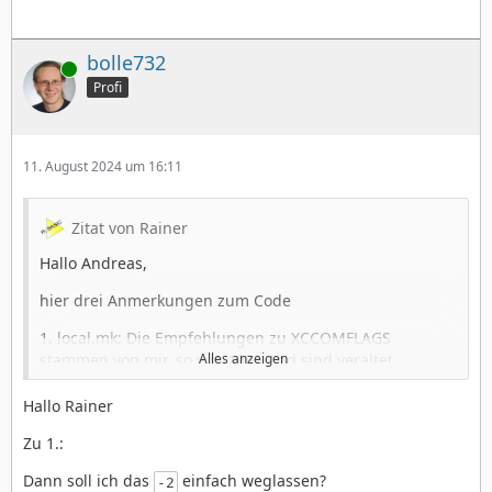
bolle732
Online
Profi
11. August 2024 um 16:11
Zitat von Rainer
Hallo Andreas,
hier drei Anmerkungen zum Code
1. local.mk: Die Empfehlungen zu XCCOMFLAGS
stammen von mir, so von 1995 und sind veraltet.
Alles anzeigen
Insbesondere XCCOMFLAGS += -2 würde ich heute nicht
mehr machen.
Hallo Rainer
2. local.mk: Mit Watcom muss der Linkflagstext in
Zu 1.:
Anführungszeichen
Dann soll ich das
einfach weglassen?
-2
LINKFLAGS += -N "Dat ist meins! Klaro?"