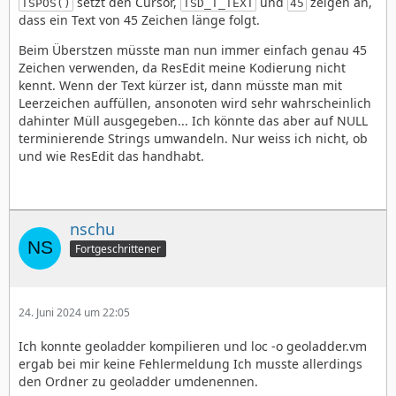
setzt den Cursor,
und
zeigen an,
TSPOS()
TSD_T_TEXT
45
dass ein Text von 45 Zeichen länge folgt.
Beim Überstzen müsste man nun immer einfach genau 45
Zeichen verwenden, da ResEdit meine Kodierung nicht
kennt. Wenn der Text kürzer ist, dann müsste man mit
Leerzeichen auffüllen, ansonoten wird sehr wahrscheinlich
dahinter Müll ausgegeben... Ich könnte das aber auf NULL
terminierende Strings umwandeln. Nur weiss ich nicht, ob
und wie ResEdit das handhabt.
nschu
Fortgeschrittener
24. Juni 2024 um 22:05
Ich konnte geoladder kompilieren und loc -o geoladder.vm
ergab bei mir keine Fehlermeldung Ich musste allerdings
den Ordner zu geoladder umdenennen.