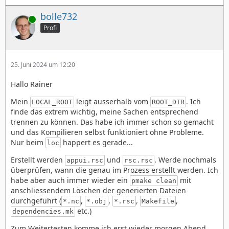
bolle732
Online
Profi
25. Juni 2024 um 12:20
Hallo Rainer
Mein
leigt ausserhalb vom
. Ich
LOCAL_ROOT
ROOT_DIR
finde das extrem wichtig, meine Sachen entsprechend
trennen zu können. Das habe ich immer schon so gemacht
und das Kompilieren selbst funktioniert ohne Probleme.
Nur beim
happert es gerade...
loc
Erstellt werden
und
. Werde nochmals
appui.rsc
rsc.rsc
überprüfen, wann die genau im Prozess erstellt werden. Ich
habe aber auch immer wieder ein
mit
pmake clean
anschliessendem Löschen der generierten Dateien
durchgeführt (
,
,
,
,
*.nc
*.obj
*.rsc
Makefile
etc.)
dependencies.mk
Zum Weitertesten komme ich erst wieder morgen Abend.