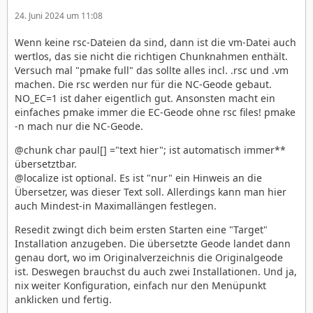
24. Juni 2024 um 11:08
Wenn keine rsc-Dateien da sind, dann ist die vm-Datei auch
wertlos, das sie nicht die richtigen Chunknahmen enthält.
Versuch mal "pmake full" das sollte alles incl. .rsc und .vm
machen. Die rsc werden nur für die NC-Geode gebaut.
NO_EC=1 ist daher eigentlich gut. Ansonsten macht ein
einfaches pmake immer die EC-Geode ohne rsc files! pmake
-n mach nur die NC-Geode.
@chunk char paul[] ="text hier"; ist automatisch immer**
übersetztbar.
@localize ist optional. Es ist "nur" ein Hinweis an die
Übersetzer, was dieser Text soll. Allerdings kann man hier
auch Mindest-in Maximallängen festlegen.
Resedit zwingt dich beim ersten Starten eine "Target"
Installation anzugeben. Die übersetzte Geode landet dann
genau dort, wo im Originalverzeichnis die Originalgeode
ist. Deswegen brauchst du auch zwei Installationen. Und ja,
nix weiter Konfiguration, einfach nur den Menüpunkt
anklicken und fertig.