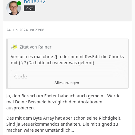
bolle732
Online
Profi
24. Juni 2024 um 23:08
Zitat von Rainer
Versuch es mal ohne {} -oder nimmt ResEdit die Chunks
mit { } ? (Da hätte ich wieder was gelernt)
Code
Alles anzeigen
@chunk char Stim1[] =  "You eat quiche!";
Ja, den Bereich im Footer habe ich auch gemeint. Werde
Soweit ich weiß, kann ResEdit nur Chunks übersetzen.
mal Deine Beispiele bezüglich den Anotationen
Variablen oder Texte im Code
ausprobieren.
Das mit dem Byte Array hat aber schon seine Richtigkeit.
Code
Sind ja Steuerkommandos enthalten. Die mit signed zu
strcpy(v,"paul ist doof");
machen wäre sehr umständlich...