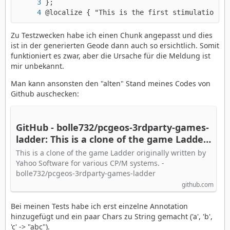
@localize { "This is the first stimulation" 3
Zu Testzwecken habe ich einen Chunk angepasst und dies
ist in der generierten Geode dann auch so ersichtlich. Somit
funktioniert es zwar, aber die Ursache für die Meldung ist
mir unbekannt.
Man kann ansonsten den "alten" Stand meines Codes von
Github auschecken:
GitHub - bolle732/pcgeos-3rdparty-games-
ladder: This is a clone of the game Ladder
originally written by Yahoo Software for
This is a clone of the game Ladder originally written by
various CP/M systems.
Yahoo Software for various CP/M systems. -
bolle732/pcgeos-3rdparty-games-ladder
github.com
Bei meinen Tests habe ich erst einzelne Annotation
hinzugefügt und ein paar Chars zu String gemacht ('a', 'b',
'c' -> "abc").