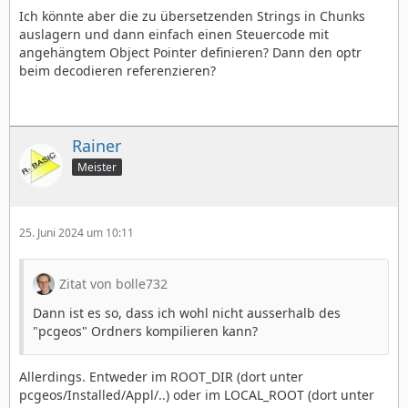
Ich könnte aber die zu übersetzenden Strings in Chunks
gehen nicht.
auslagern und dann einfach einen Steuercode mit
angehängtem Object Pointer definieren? Dann den optr
Das klingt nicht gut.
beim decodieren referenzieren?
----
loc nimmt die rsc.rsc plus alle *.rsc die es findet.
Rainer
Die localize-Infos erscheinen hier:
Meister
25. Juni 2024 um 10:11
Zitat von bolle732
Rainer
Dann ist es so, dass ich wohl nicht ausserhalb des
P.S. habe gerade ein anderes Problem, deswegen bin
"pcgeos" Ordners kompilieren kann?
ich noch nicht dazu gekommen, die Programm kam zu
compilieren.
Allerdings. Entweder im ROOT_DIR (dort unter
Klingt nach Fortran
pcgeos/Installed/Appl/..) oder im LOCAL_ROOT (dort unter