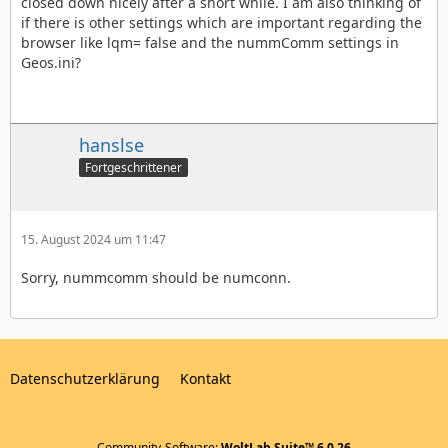
closed down nicely after a short while. I am also thinking of
if there is other settings which are important regarding the
browser like lqm= false and the nummComm settings in
Geos.ini?
hanslse
Fortgeschrittener
15. August 2024 um 11:47
Sorry, nummcomm should be numconn.
Datenschutzerklärung
Kontakt
Community-Software:
WoltLab Suite™ 6.0.26