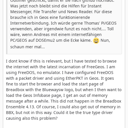
Outliner geschickt, damit er sie nach github hochlädt.
Was jetzt noch bleibt sind die Hilfen für Instant
Messenger, File Transfer und News Reader. Für diese
brauche ich in Geos eine funktionierende
Internetverbindung. Ich würde gerne Thomas' Pi/GEOS
verwenden, aber irgendwie funzt es noch nicht.... Toll
wäre, wenn Andreas mit einem internetfähigen
PC/GEOS auf DOSEmu2 um die Ecke käme.
Nun,
schaun mer mal...
I dont know if this is relevant, but I have tested to browse
the internet with the latest incarnation of FreeGeos. I am
using FreeDOS, no emulator. I have configured FreeDOS
with a packet driver and using EtherPKT in Geos. It goes
fine to start the browser and load the start page of
Breadbox with the Bluewaysw logo, but when I then want to
load the Geos Infobase page, I get an out of memory
message after a while. This did not happen in the Breadbox
Ensemble 4.13. Of course, I could also get out of memory in
BBX, but not in this way. Could it be the true type driver
causing also this problem?