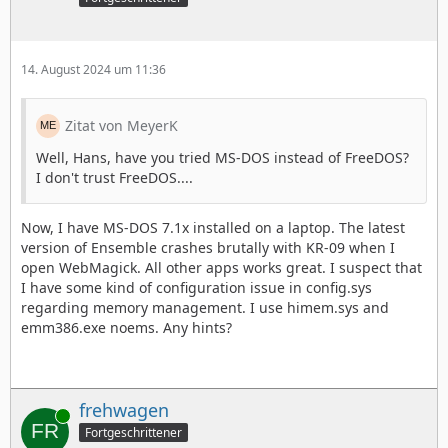
14. August 2024 um 11:36
Zitat von MeyerK
Well, Hans, have you tried MS-DOS instead of FreeDOS?
I don't trust FreeDOS....
Now, I have MS-DOS 7.1x installed on a laptop. The latest
version of Ensemble crashes brutally with KR-09 when I
open WebMagick. All other apps works great. I suspect that
I have some kind of configuration issue in config.sys
regarding memory management. I use himem.sys and
emm386.exe noems. Any hints?
frehwagen
Online
Fortgeschrittener