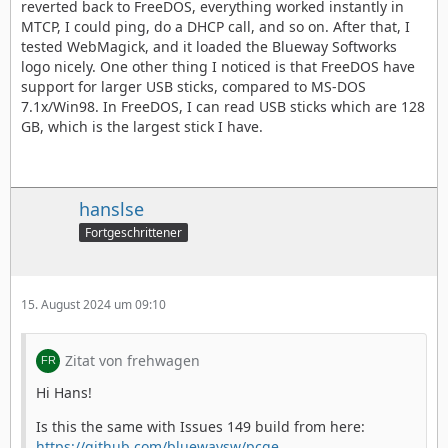
reverted back to FreeDOS, everything worked instantly in
MTCP, I could ping, do a DHCP call, and so on. After that, I
tested WebMagick, and it loaded the Blueway Softworks
logo nicely. One other thing I noticed is that FreeDOS have
support for larger USB sticks, compared to MS-DOS
7.1x/Win98. In FreeDOS, I can read USB sticks which are 128
GB, which is the largest stick I have.
hanslse
Fortgeschrittener
15. August 2024 um 09:10
Zitat von frehwagen
Hi Hans!
Is this the same with Issues 149 build from here:
https://github.com/bluewaysw/pcge…