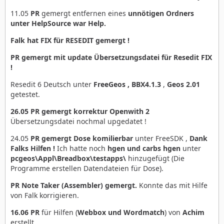
11.05
PR
gemergt entfernen eines
unnötigen Ordners
unter HelpSource war Help.
Falk hat FIX für RESEDIT gemergt !
PR gemergt mit update Übersetzungsdatei für Resedit FIX
!
Resedit 6 Deutsch unter
FreeGeos , BBX4.1.3
,
Geos 2.01
getestet.
26.05 PR gemergt
korrektur
Openwith 2
Übersetzungsdatei nochmal upgedatet !
24.05
PR gemergt Dose komilierbar
unter FreeSDK ,
Dank
Falks Hilfen !
Ich hatte noch
hgen und carbs hgen
unter
pcgeos\Appl\Breadbox\testapps\
hinzugefügt (Die
Programme erstellen Datendateien für Dose).
PR Note Taker (Assembler) gemergt.
Konnte das mit Hilfe
von Falk korrigieren.
16.06 PR
für Hilfen (
Webbox und Wordmatch
) von
Achim
erstellt.