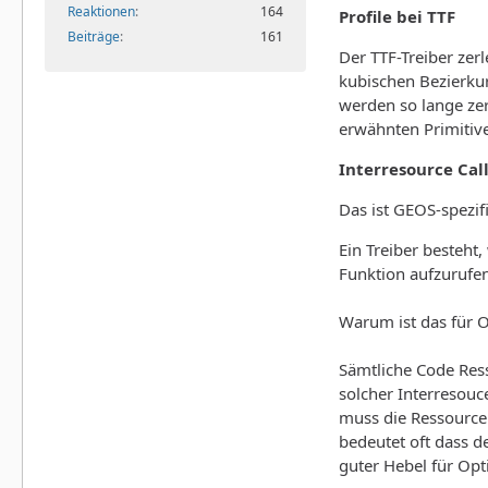
Reaktionen
164
Profile bei TTF
Beiträge
161
Der TTF-Treiber zer
kubischen Bezierku
werden so lange zer
erwähnten Primitive
Interresource Cal
Das ist GEOS-spezif
Ein Treiber besteht
Funktion aufzurufen 
Warum ist das für 
Sämtliche Code Ress
solcher Interresouce
muss die Ressource
bedeutet oft dass d
guter Hebel für Op