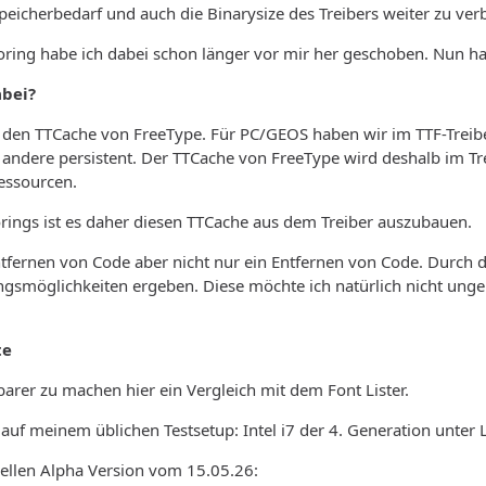
eicherbedarf und auch die Binarysize des Treibers weiter zu ver
oring habe ich dabei schon länger vor mir her geschoben. Nun h
bei?
 den TTCache von FreeType. Für PC/GEOS haben wir im TTF-Treibe
ie andere persistent. Der TTCache von FreeType wird deshalb im Tre
essourcen.
orings ist es daher diesen TTCache aus dem Treiber auszubauen.
Entfernen von Code aber nicht nur ein Entfernen von Code. Durch
gsmöglichkeiten ergeben. Diese möchte ich natürlich nicht ungenu
te
arer zu machen hier ein Vergleich mit dem Font Lister.
uf meinem üblichen Testsetup: Intel i7 der 4. Generation unter
uellen Alpha Version vom 15.05.26: