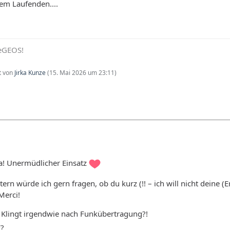
dem Laufenden....
eeGEOS!
zt von
Jirka Kunze
(
15. Mai 2026 um 23:11
)
a! Unermüdlicher Einsatz
tern würde ich gern fragen, ob du kurz (!! – ich will nicht deine 
Merci!
Klingt irgendwie nach Funkübertragung?!
F?