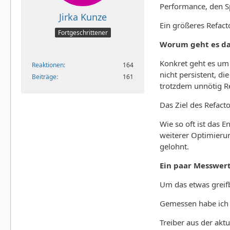
Performance, den Sp
Jirka Kunze
Ein größeres Refact
Fortgeschrittener
Worum geht es da
Konkret geht es um
Reaktionen
164
nicht persistent, d
Beiträge
161
trotzdem unnötig R
Das Ziel des Refact
Wie so oft ist das 
weiterer Optimierun
gelohnt.
Ein paar Messwer
Um das etwas greifb
Gemessen habe ich a
Treiber aus der akt