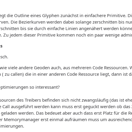
legt die Outline eines Glyphen zunächst in einfachere Primitive. 
rven. Die Bezierkurven werden dabei solange zerschnitten bis n
schnitten bis sie durch einfache Linien angenähert werden könne
. Zu jedem dieser Primitive kommen noch ein paar wenige adminis
ls
isch.
, wie viele andere Geoden auch, aus mehreren Code Ressourcen. 
( zu callen) die in einer anderen Code Ressource liegt, dann ist d
Optimierungen so interessant?
ourcen des Treibers befinden sich nicht zwangsläufig (das ist eh
 Call ausgeführt werden kann muss erst geguckt werden ob das Ziel
 geladen werden. Das bedeuet aber auch dass erst Platz für die
er Memorymanager erst einmal aufräumen muss um ausreichend Pla
timierungen.