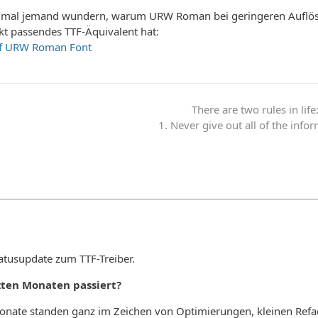
ns mal jemand wundern, warum URW Roman bei geringeren Auflös
kt passendes TTF-Äquivalent hat:
of URW Roman Font
There are two rules in life
1. Never give out all of the info
tatusupdate zum TTF-Treiber.
tzten Monaten passiert?
ate standen ganz im Zeichen von Optimierungen, kleinen Refactor