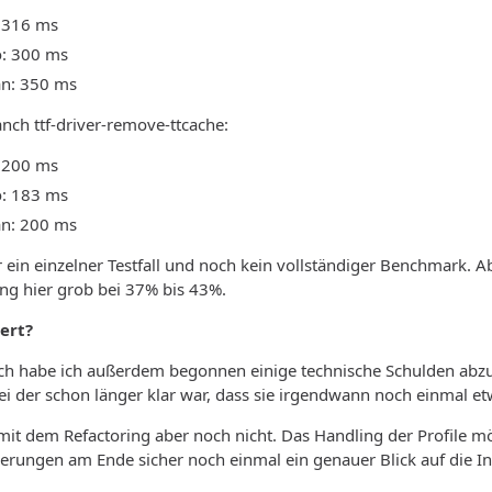
 316 ms
: 300 ms
n: 350 ms
nch ttf-driver-remove-ttcache:
 200 ms
: 183 ms
n: 200 ms
r ein einzelner Testfall und noch kein vollständiger Benchmark. Ab
ung hier grob bei 37% bis 43%.
ert?
h habe ich außerdem begonnen einige technische Schulden abzutra
 bei der schon länger klar war, dass sie irgendwann noch einmal 
mit dem Refactoring aber noch nicht. Das Handling der Profile m
ungen am Ende sicher noch einmal ein genauer Blick auf die Int