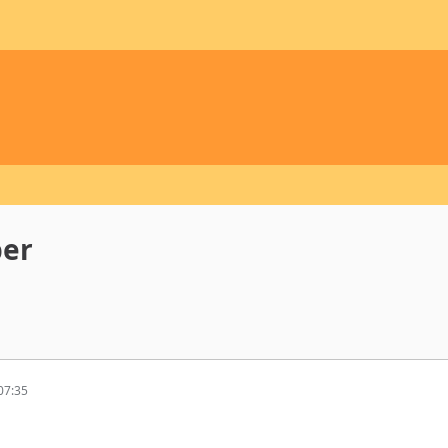
ber
07:35