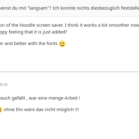
inst du mit "langsam"? Ich konnte nichts diesbezüglich feststell
tion of the Noodle screen saver. I think it works a bit smoother no
ppy feeling that it is just added?
ter and better with the fonts
0:16
 euch gefällt , war eine menge Arbeit !
ohne Ihn wäre das nicht möglich !!!