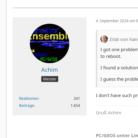
4. September 2024 um 0
Zitat von han
I got one problem
to reboot.
I found a solutio
Achim
I guess the probl
Meister
I don't have such 
Reaktionen
241
Beiträge
1.654
Gruß Achim
PC/GEOS unter Li