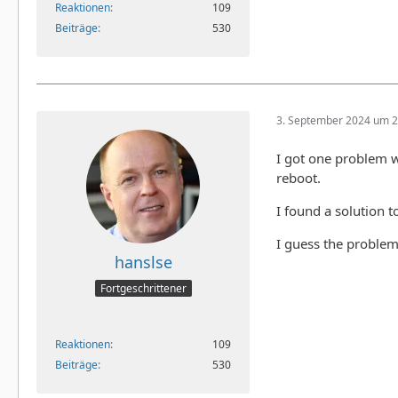
Reaktionen
109
Beiträge
530
3. September 2024 um 2
I got one problem w
reboot.
I found a solution t
I guess the problem
hanslse
Fortgeschrittener
Reaktionen
109
Beiträge
530