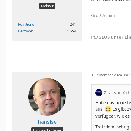
Meister
Gruß Achim
Reaktionen
241
Beiträge
1.654
PC/GEOS unter Li
3. September 2024 um 1
Zitat von Ac
Habe das neueste 
aus.
Es gibt z
verfügbar, wie es 
hanslse
Trotzdem, sehr gu
Fortgeschrittener