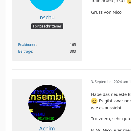
Tolle arbeit Jirka !
Gruss von Nico
nschu
Fortgeschrittener
Reaktionen
165
Beiträge
383
3. September 2024 um 1
Habe das neueste Bu
Es gibt zwar noc
wie es aussieht.
Trotzdem, sehr gute
Achim
BTW: Nico, was mein