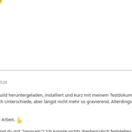
5:29
ild heruntergeladen, installiert und kurz mit meinem Testdokume
h Unterschiede, aber längst nicht mehr so gravierend. Allerdings 
 Arbeit.
st du mit "langsam"? Ich konnte nichts diesbezüglich feststellen