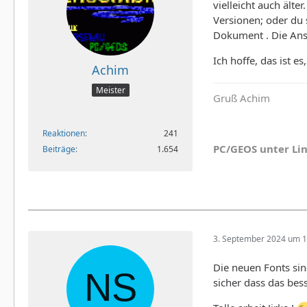
vielleicht auch ält
Versionen; oder du 
Dokument . Die Ansi
Ich hoffe, das ist e
Achim
Meister
Gruß Achim
Reaktionen
241
PC/GEOS unter Li
Beiträge
1.654
3. September 2024 um 1
Die neuen Fonts sind
sicher dass das bes