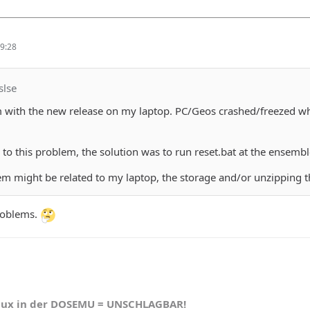
9:28
slse
 with the new release on my laptop. PC/Geos crashed/freezed wh
n to this problem, the solution was to run reset.bat at the ensemb
em might be related to my laptop, the storage and/or unzipping th
problems.
nux in der DOSEMU = UNSCHLAGBAR!